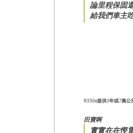
論里程保固還得
給我們車主
R330e提供3年或7
田寶啊
實實在在慳