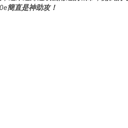
30e簡直是神助攻！