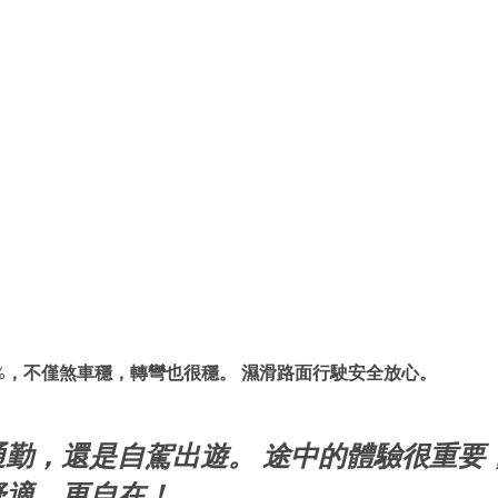
18%，不僅煞車穩，轉彎也很穩。 濕滑路面行駛安全放心。
勤，還是自駕出遊。 途中的體驗很重要，R
舒適、更自在！