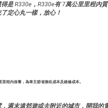
是 R330e，R330e有 7萬公里里程內
吃了定心丸一樣，放心！
萬公里里程內保養，為車主節省換呔成本及維修成本。
電，週末遠郊遊或去附近的城市，開我的