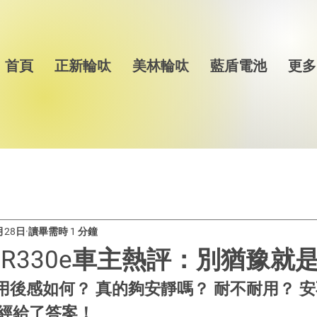
首頁
正新輪呔
美林輪呔
藍盾電池
更多
月28日
讀畢需時 1 分鐘
| R330e車主熱評：別猶豫就
e用後感如何？ 真的夠安靜嗎？ 耐不耐用？ 
經給了答案！