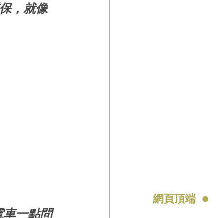
質保，就像
網頁頂端
電車一點問