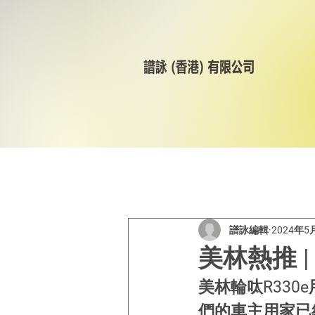
All Posts
美林輪呔
CST
譜詠編輯
2024年5
美林熱推 
美林輪呔R330
們的車主用家已