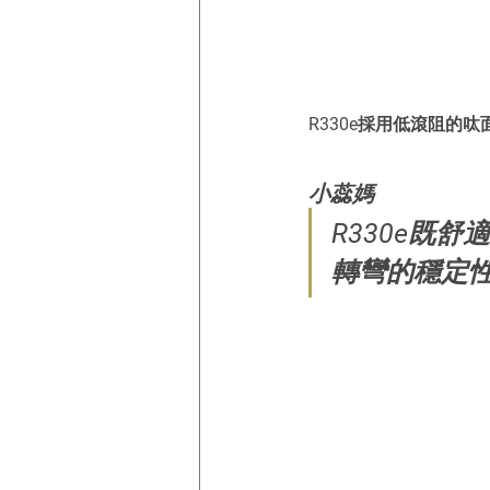
R330e採用低滾阻的
小蕊媽
R330e既
轉彎的穩定