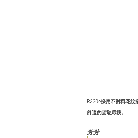
R330e採用不對稱
舒適的駕駛環境。
芳芳