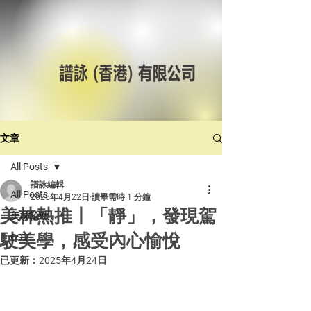
文章
All Posts
譜詠編輯
All Posts
2025年4月22日
讀畢需時 1 分鐘
美林熱推丨「靜」，發現駕
美林輪呔
駛美學，感受內心愉悅
CST
已更新：
2025年4月24日