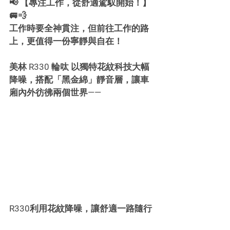
📢 【專注工作，從舒適駕馭開始！】
🚐💨
工作時要全神貫注，但前往工作的路
上，更值得一份寧靜與自在！
美林 R330 輪呔 以獨特花紋科技大幅
降噪，搭配「黑金綿」靜音層，讓車
廂內外彷彿兩個世界——
R330利用花紋降噪，讓舒適一路隨行