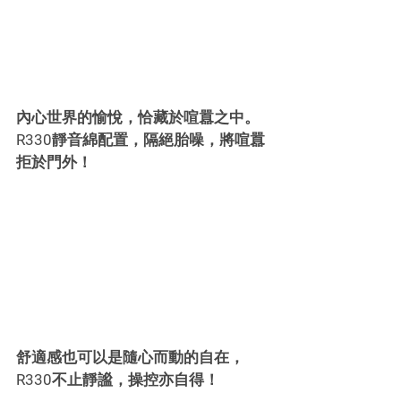
內心世界的愉悅，恰藏於喧囂之中。
R330靜音綿配置，隔絕胎噪，將喧囂
拒於門外！
舒適感也可以是隨心而動的自在，
R330不止靜謐，操控亦自得！