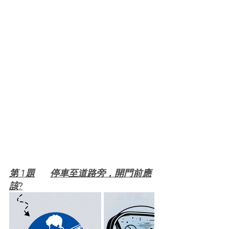
第 1題	停車至道路旁，開門前應
該?