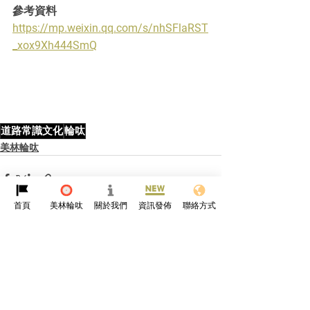
參考資料
https://mp.weixin.qq.com/s/nhSFlaRST
_xox9Xh444SmQ
道路常識文化
輪呔
美林輪呔
首頁
美林輪呔
關於我們
資訊發佈
聯絡方式
查看全部
最新文章