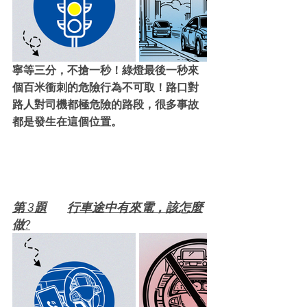
寧等三分，不搶一秒！綠燈最後一秒來
個百米衝刺的危險行為不可取！路口對
路人對司機都極危險的路段，很多事故
都是發生在這個位置。
第 3題	行車途中有來電，該怎麼
做?