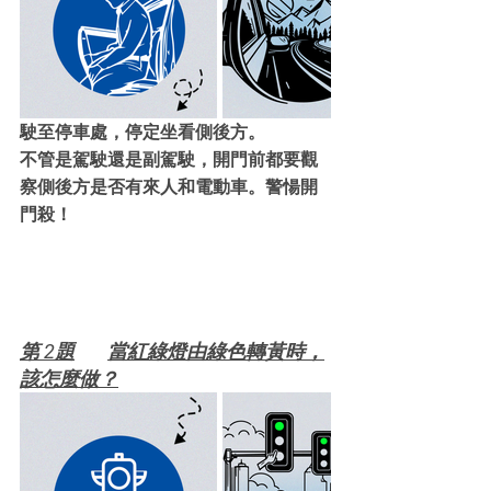
駛至停車處，停定坐看側後方。
不管是駕駛還是副駕駛，開門前都要觀
察側後方是否有來人和電動車。警愓開
門殺！
第 2題	當紅綠燈由綠色轉黃時，
該怎麼做？