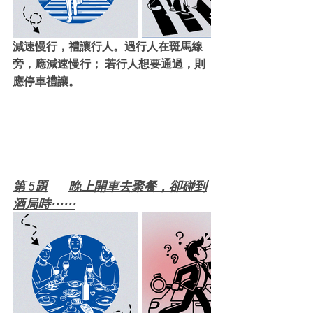
減速慢行，禮讓行人。遇行人在斑馬線
旁，應減速慢行； 若行人想要通過，則
應停車禮讓。
第 5題	晚上開車去聚餐，卻碰到
酒局時⋯⋯