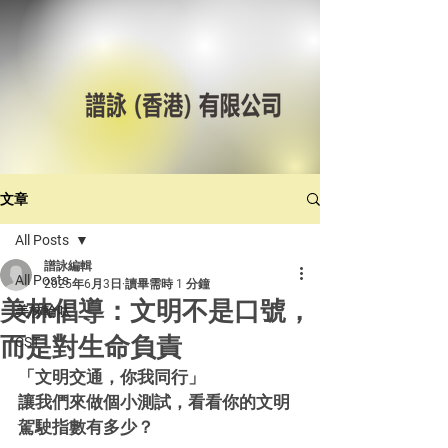
文章
All Posts
譜詠編輯
All Posts
2025年6月3日
讀畢需時 1 分鐘
美林倡導：文明不是口號，
美林輪呔
而是對生命負責
CST
「文明交通，你我同行」
讓我們來做個小測試，看看你的文明
駕駛指數有多少？