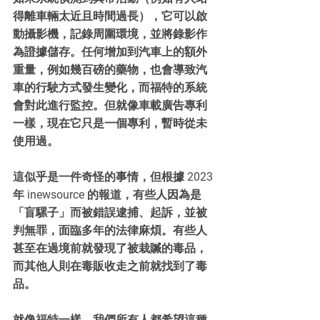
得離車輛太近且時間過長），它可以啟
動攝影機，記錄周圍環境，並將錄影作
為證據儲存。任何增加到汽車上的額外
重量，例如幾百磅的藥物，也會導致汽
車的行駛方式發生變化，而福特的系統
會對此進行監控。但就像車載廣告專利
一樣，現在它只是一個專利，暫時從未
使用過。
這似乎是一件奇怪的事情，但根據 2023 
年 inewsource 的報道，有些人因為是
「盲騾子」而被錯誤逮捕、起訴，並被
判無罪，面臨多年的法律麻煩。有些人
甚至在過境前就發現了被栽贓的毒品，
而其他人則在毒販收走之前就找到了毒
品。
就像福特一樣，我們所有人都希望這種