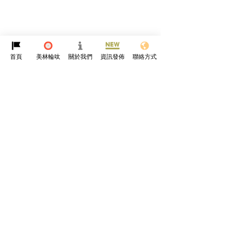
首頁
美林輪呔
關於我們
資訊發佈
聯絡方式
留言
撰寫留言......
【BMW 氫能新突破】iX5
自己條路自己揀， 