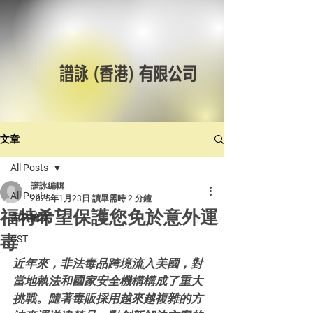
文章
All Posts
譜詠編輯
All Posts
2025年1月23日
讀畢需時 2 分鐘
福特希望保護您免於意外運
美林輪呔
毒
CST
近年來，非法毒品跨境流入美國，對
當地執法和國家安全機構構成了重大
挑戰。隨著毒販採用越來越複雜的方