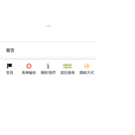
留言
首頁
美林輪呔
關於我們
資訊發佈
聯絡方式
撰寫留言......
由「老司機」進化成「輪
🌧⛈落雨天・正
呔界短片高手」 正新輪呔
每一關🌧⛈
有幾多步？