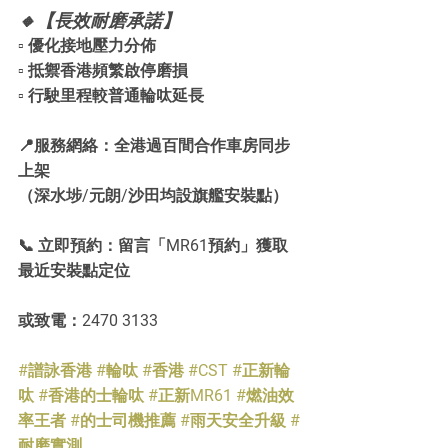
🔸【長效耐磨承諾】
▫️ 優化接地壓力分佈
▫️ 抵禦香港頻繁啟停磨損
▫️ 行駛里程較普通輪呔延長
📍服務網絡：全港過百間合作車房同步
上架
（深水埗/元朗/沙田均設旗艦安裝點）
📞 立即預約：留言「MR61預約」獲取
最近安裝點定位
或致電：2470 3133
#譜詠香港
#輪呔
#香港
#CST
#正新輪
呔
#香港的士輪呔
#正新MR61
#燃油效
率王者
#的士司機推薦
#雨天安全升級
#
耐磨實測