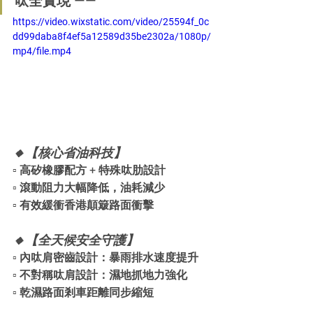
呔全實現 ——
https://video.wixstatic.com/video/25594f_0c
dd99daba8f4ef5a12589d35be2302a/1080p/
mp4/file.mp4
🔸【核心省油科技】
▫️ 高矽橡膠配方 + 特殊呔肋設計
▫️ 滾動阻力大幅降低，油耗減少
▫️ 有效緩衝香港顛簸路面衝擊
🔸【全天候安全守護】
▫️ 內呔肩密齒設計：暴雨排水速度提升
▫️ 不對稱呔肩設計：濕地抓地力強化
▫️ 乾濕路面剎車距離同步縮短