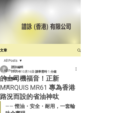
文章
All Posts
譜詠編輯
All Posts
2025年10月16日
讀畢需時 1 分鐘
的士司機福音！正新
美林輪呔
MARQUIS MR61 專為香港
CST
路況而設的省油神呔
—— 慳油・安全・耐用，一套輪