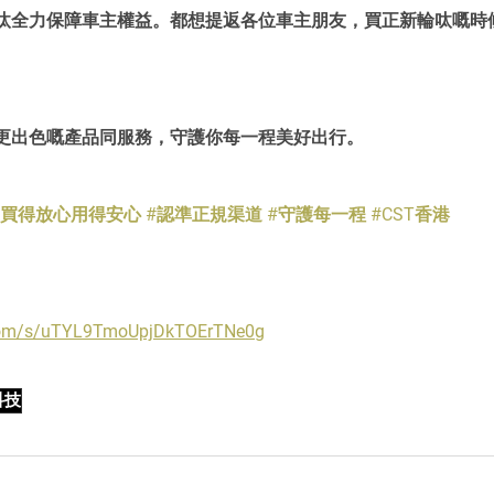
呔全力保障車主權益。都想提返各位車主朋友，買正新輪呔嘅時
更出色嘅產品同服務，守護你每一程美好出行。
#買得放心用得安心
#認準正規渠道
#守護每一程
#CST香港
.com/s/uTYL9TmoUpjDkTOErTNe0g
科技