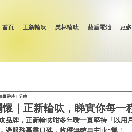
首頁
正新輪呔
美林輪呔
藍盾電池
更多
讀畢需時 1 分鐘
關懷｜正新輪呔，睇實你每一
呔品牌，正新輪呔咁多年嚟一直堅持「以用
，憑服務贏盡口碑，收穫無數車主like爆！