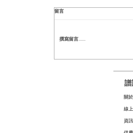
留言
撰寫留言......
自己條路自己揀， CL24X幫你
調出越野「特調」！
譜
關
線
資
​供