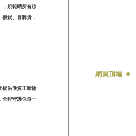
」，規範晒所有線
、假貨、冒牌貨，
網頁頂端
止提供優質正新輪
，全程守護你每一