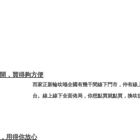
鋪開，買得夠方便
而家正新輪呔喺全國有幾千間線下門市，仲有線上Wh
台。線上線下全面佈局，你想點買就點買，換呔
忍，用得你放心