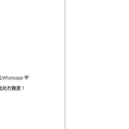
atsapp 平
從此冇難度！