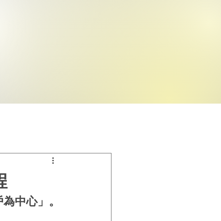
程
戶為中心」。