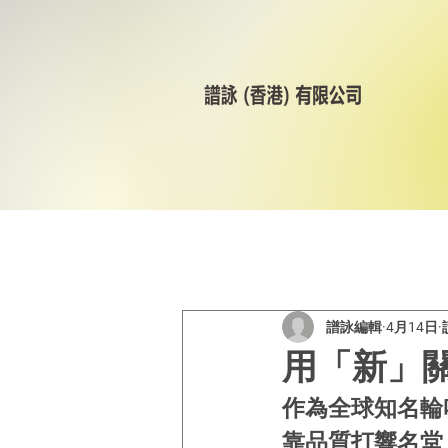
All Posts
美林輪呔
CST
譜詠編輯
4月14日
用「新」
作為全球知名輪
靠品質打響名堂