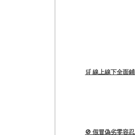
🛒 線上線下全面
🚫 假冒偽劣零容