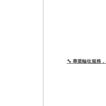
🔧 專業輪呔服務