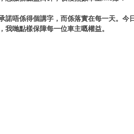
承諾唔係得個講字，而係落實在每一天。今
，我哋點樣保障每一位車主嘅權益。