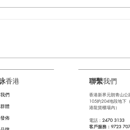
由「老司機」進化成「輪呔界
🌧
短片高手」 正新輪呔有幾多
關
步？
詠
香港
聯繫
我們
於我們
香港新界元朗青山公
105約204地段地下
上群體
港龍貨櫃場內）
訊發佈
電話：
2470 3133
客戶服務：9723 707
應品牌