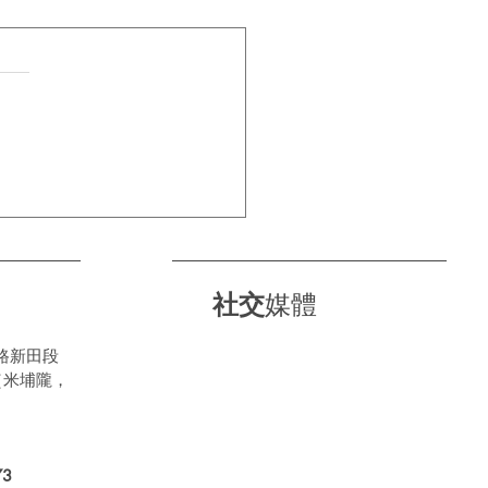
⛈落雨天・正新陪你過每一
⛈
社交
媒體
路新田段
（米埔隴，
3