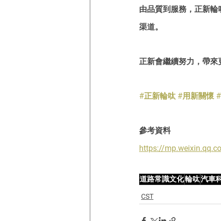
由品質到服務，正新輪
渠道。
正新會繼續努力，帶來
#正新輪呔
#用新關懷
參考資料
https://mp.weixin.qq
道路常識文化
輪呔
汽車
CST