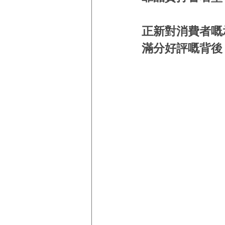
正新對消費者嘅
滿分好評嘅背後