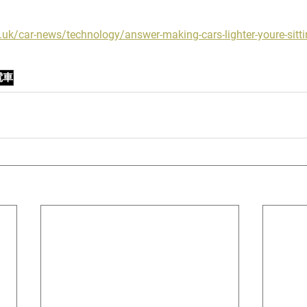
uk/car-news/technology/answer-making-cars-lighter-youre-sittin
電車