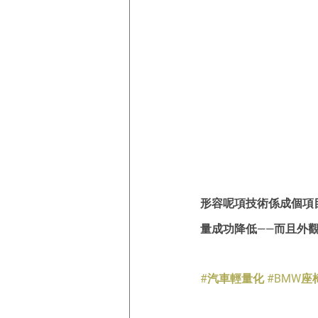
形容呢項技術係成個項
量成功降低——而且外
#汽車輕量化
#BMW座