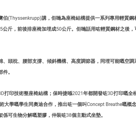
伯(Thyssenkrupp)講，佢哋為座椅結構提供一系列專用輕質
.5公斤，前後排座椅加埋成50公斤。佢哋話用咗輕質鋼材之後，
棉、頭枕、腰部支撐、傾斜機構、高度調節器，同埋可能嘅空調
部件。
D打印技術整座椅結構；保時捷喺2021年都開發咗3D打印嘅全
術大學嘅學生同奧迪合作，推出咗一個叫Concept Breathe嘅
架係可生物分解嘅塑膠，仲裝咗38個主動式坐墊。