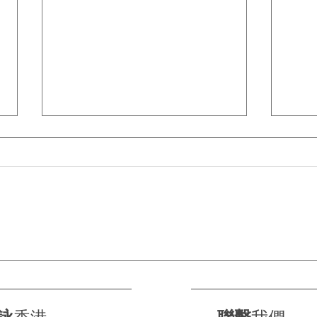
【BMW 氫能新突破】iX5
自己
FCEV 同純電版可以同一條線
調出
生產！氫氣缸唔再阻地方 🔋💨