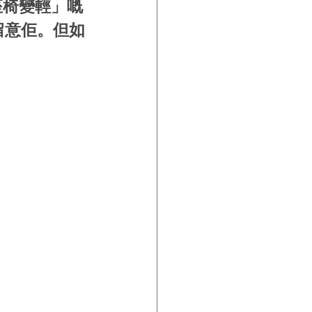
座椅變輕」嘅
留意佢。但如