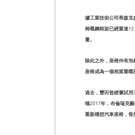
據工業技術公司蒂森克虜
椅嘅鋼框架已經重達12
量。
除此之外，座椅仲有泡
座椅成為一個相當重嘅
過去，豐田曾經嘗試用3
喺2017年，布倫瑞克藝
重新構想汽車座椅，骨