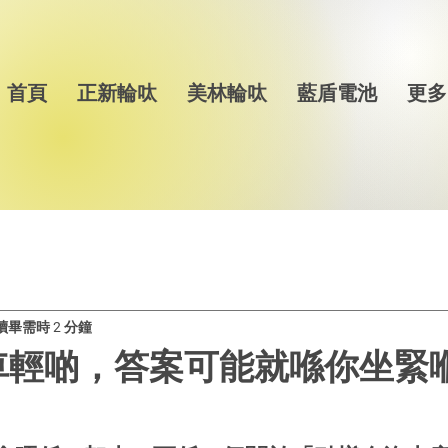
首頁
正新輪呔
美林輪呔
藍盾電池
更多
讀畢需時 2 分鐘
車輕啲，答案可能就喺你坐緊