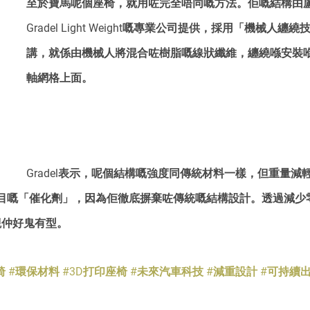
至於寶馬呢個座椅，就用咗完全唔同嘅方法。佢嘅結構由
Gradel Light Weight嘅專業公司提供，採用「機械人
講，就係由機械人將混合咗樹脂嘅線狀纖維，纏繞喺安裝
軸網格上面。
Gradel表示，呢個結構嘅強度同傳統材料一樣，但重量減
目嘅「催化劑」，因為佢徹底摒棄咗傳統嘅結構設計。透過減少
觀仲好鬼有型。
椅
#環保材料
#3D打印座椅
#未來汽車科技
#減重設計
#可持續