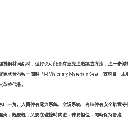
輕質鋼材同鋁材，但好快可能會有更先進嘅製造方法，進一步減
發布咗一個叫「M Visionary Materials Seat」嘅項目
皮革替代品。
冰山一角。入面仲有電力系統、空調系統，有時仲有安全氣囊等
框架，既要輕，又要在碰撞時夠硬，仲要慳位，同時保持舒適—