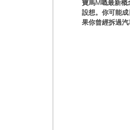
寶馬M嘅最新概
設想。你可能成
果你曾經拆過汽