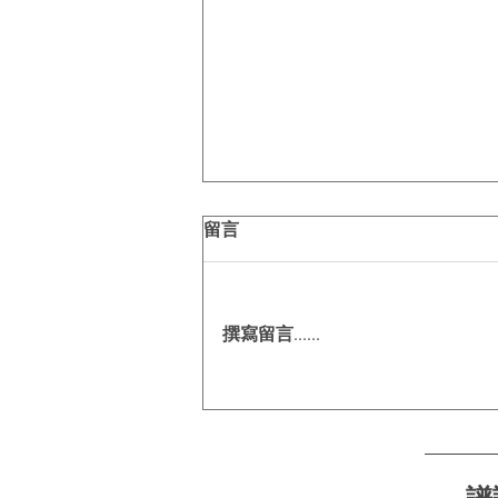
留言
撰寫留言......
今夏出行關鍵字｜零壓盾護航
每一程☀️🚗