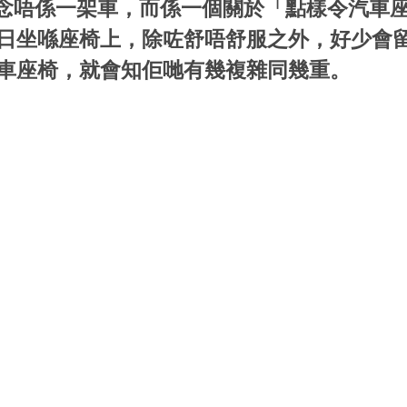
念唔係一架車，而係一個關於「點樣令汽車
日坐喺座椅上，除咗舒唔舒服之外，好少會
車座椅，就會知佢哋有幾複雜同幾重。