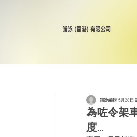
All Posts
美林輪呔
CST
譜詠編輯
5月28日
為咗令架
度…