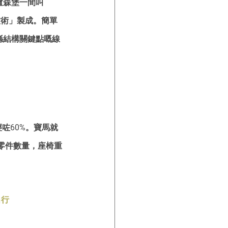
盧森堡一間叫
纏繞技術」製成。簡單
喺結構關鍵點嘅線
輕咗60%。寶馬就
零件數量，座椅重
出行