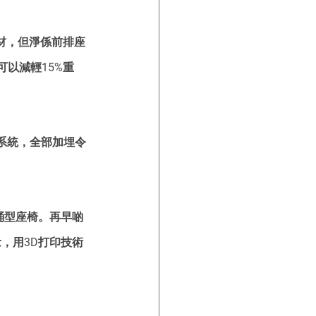
鋼材，但淨係前排座
可以減輕15%重
系統，全部加埋令
桶型座椅。再早啲
概念，用3D打印技術