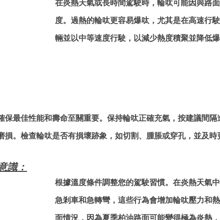
在炎熱天氣或長時間駕駛時，輪呔可能因與路面
度。過熱的輪呔更容易爆呔，尤其是在高速行駛
輛並以中等速度行駛，以減少熱度積聚並降低爆
確保最佳性能和壽命至關重要。保持輪呔正確充氣，按建議間隔
磨損。檢查輪呔是否有損壞跡象，如切割、腫脹或穿孔，並及時
度意識：
根據溫度條件調整您的駕駛習慣。在炎熱天氣中
急剎車和急轉彎，這些行為會增加輪呔壓力和熱
面情況，因為夏季柏油路面可能變得極為炎熱，