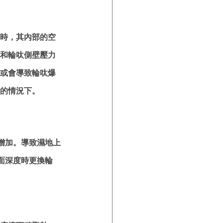
時，其內部的空
和輪呔側壁壓力
或會導致輪呔爆
的情況下。
增加。導致濕地上
面深度時更換輪