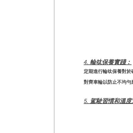
4. 輪呔保養實踐：
定期進行輪呔保養對於
對齊車輪以防止不均勻
5. 駕駛習慣和溫