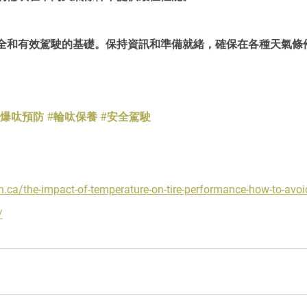
全和有效駕駛的基礎。保持資訊和準備就緒，確保在各種天氣條
#爆呔預防
#輪呔保養
#安全駕駛
n.ca/the-impact-of-temperature-on-tire-performance-how-to-avo
/