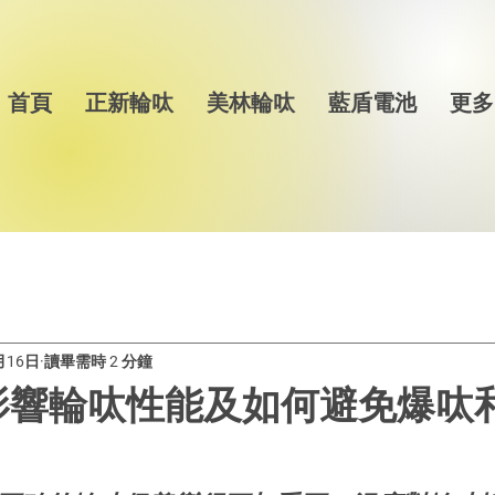
首頁
正新輪呔
美林輪呔
藍盾電池
更多
月16日
讀畢需時 2 分鐘
影響輪呔性能及如何避免爆呔