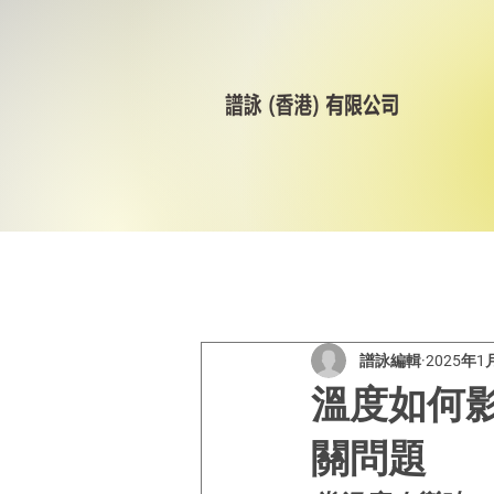
All Posts
美林輪呔
CST
譜詠編輯
2025年1
溫度如何
關問題