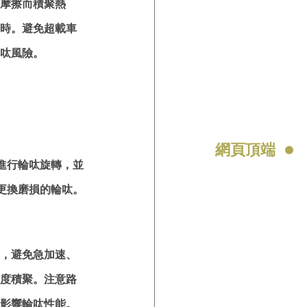
摩擦而積聚熱
時。避免超載車
呔風險。
網頁頂端
進行輪呔旋轉，並
更換磨損的輪呔。
，避免急加速、
度積聚。注意路
影響輪呔性能。