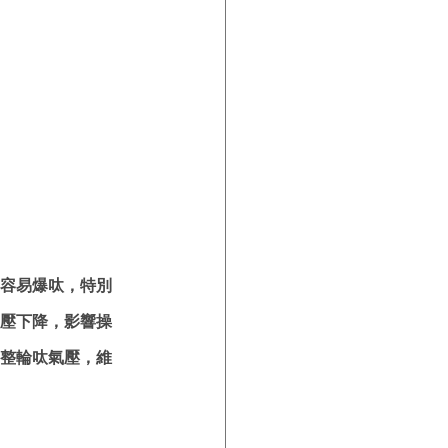
容易爆呔，特別
壓下降，影響操
整輪呔氣壓，維