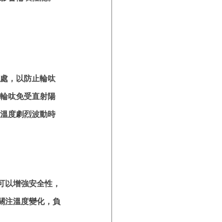
處，以防止輪呔
輪呔免受直射陽
溫度劇烈波動時
可以增強安全性，
關注溫度變化，負