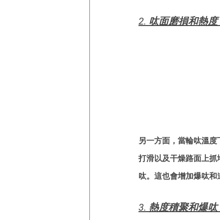
2. 呔面磨損和熱度
另一方面，當輪呔溫度
打滑以及干燥路面上抓
呔。這也會增加爆呔和
3. 熱度積聚和爆呔