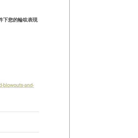
件下您的輪呔表現
id-blowouts-and-