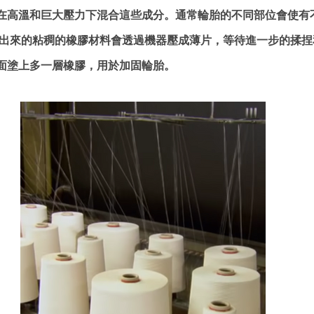
在高溫和巨大壓力下混合這些成分。通常輪胎的不同部位會使有
合出來的粘稠的橡膠材料會透過機器壓成薄片，等待進一步的揉
面塗上多一層橡膠，用於加固輪胎。