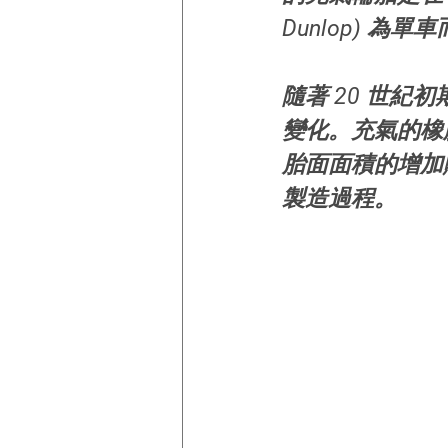
Dunlop) 為單
隨著 20 世
變化。充氣的橡
胎面面積的增加
製造過程。