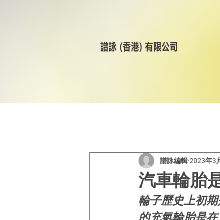
All Posts
美林輪呔
CST
譜詠編輯
2023年3
汽車輪胎
輪子歷史上初期
的充氣輪胎是在 1