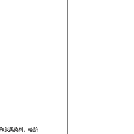
劑和炭黑染料。輪胎