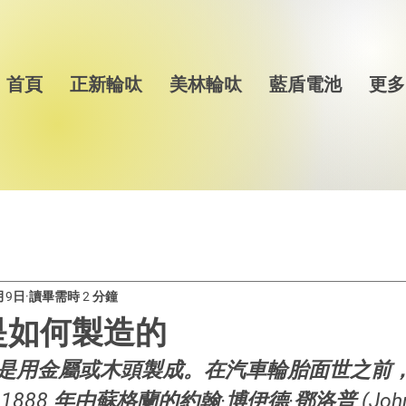
首頁
正新輪呔
美林輪呔
藍盾電池
更多
月9日
讀畢需時 2 分鐘
是如何製造的
是用金屬或木頭製成。在汽車輪胎面世之前
888 年由蘇格蘭的約翰·博伊德·鄧洛普 (John 