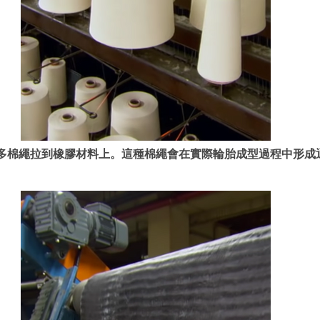
多棉繩拉到橡膠材料上。這種棉繩會在實際輪胎成型過程中形成