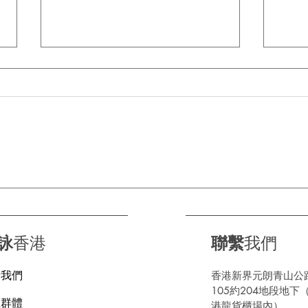
【BMW 氫能新突破】iX5
自己
FCEV 同純電版可以同一條線
調出
生產！氫氣缸唔再阻地方 🔋💨
詠
香港
聯繫
我們
於我們
香港新界元朗青山公
105約204地段地下
上群體
港龍貨櫃場內）