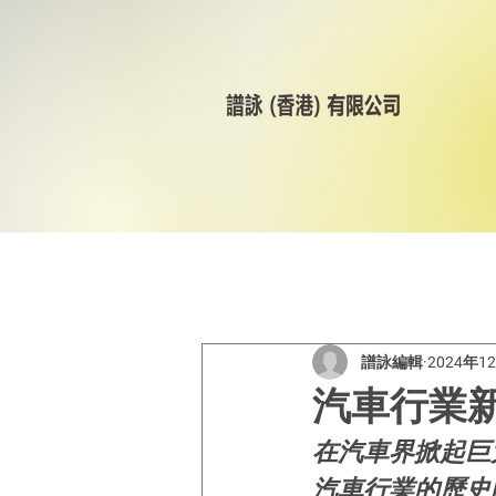
All Posts
美林輪呔
CST
譜詠編輯
2024年1
汽車行業
在汽車界掀起巨
汽車行業的歷史