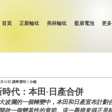
首頁
正新輪呔
美林輪呔
藍盾電池
更多
2月30日
讀畢需時 2 分鐘
新時代：本田-日產合併
大波瀾的一個轉變中，本田和日產宣布計劃
開啟一個變革性的章節。這一舉措來得正是