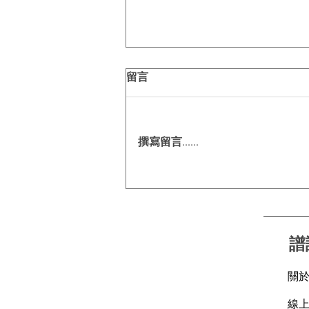
留言
撰寫留言......
今夏出行關鍵字｜零壓盾護航
每一程☀️🚗
譜
關
線