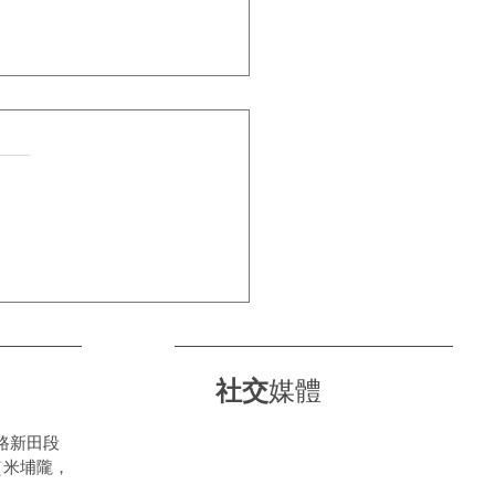
條路自己揀， CL24X幫你
越野「特調」！
社交
媒體
路新田段
（米埔隴，