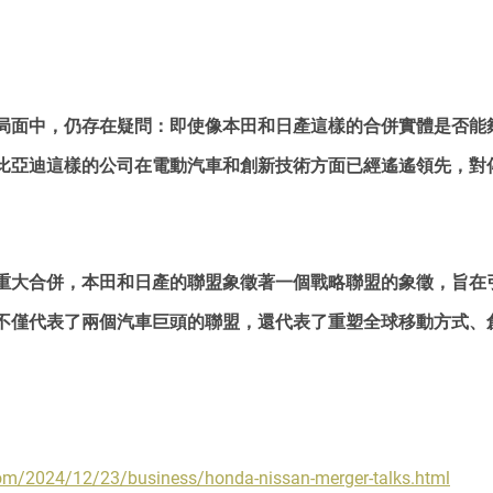
局面中，仍存在疑問：即使像本田和日產這樣的合併實體是否能
比亞迪這樣的公司在電動汽車和創新技術方面已經遙遙領先，對
重大合併，本田和日產的聯盟象徵著一個戰略聯盟的象徵，旨在
不僅代表了兩個汽車巨頭的聯盟，還代表了重塑全球移動方式、
om/2024/12/23/business/honda-nissan-merger-talks.html