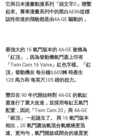
它與日本漫畫動漫系列「頭文字D」聯繫
起來。賽車漫畫系列中的黑白AE86從標
誌性街道的飛馳都是由4A-GE 驅動的 。
最強大的 16 氣門版本的 4A-GE 被稱為
「紅頂」，因為發動機氣門蓋上印有
「Twin Cam 16 Valve」紅色字樣。「紅
頂」發動機在 每分鐘6,600轉 時產生 
128 馬力和 每英尺105 磅的扭力。
豐田在 90 年代開始時對 4A-GE 的氣缸
蓋進行了重大改進，並採用每缸五氣門
配置，因此「Twin Cam 20」與 4A-GE 
「銀頂」 一起誕生了。 與 16 氣門版本
相比，20 氣門
讓油氣混合氣燃燒更迅
速、更均勻，氣門開啟或閉合的速度更