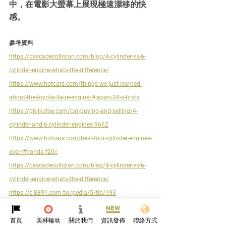
中，在電影大螢幕上展現極速漂移的快
感。
參考資料
https://cascadecollision.com/blog/4-cylinder-vs-6-
cylinder-engine-whats-the-difference/
https://www.hotcars.com/things-we-just-learned-
about-the-toyota-4age-engine/#japan-39-s-firsts
https://philkotse.com/car-buying-and-selling/4-
cylinder-and-6-cylinder-engines-9662
https://www.hotcars.com/best-four-cylinder-engines-
ever/#honda-f20c
https://cascadecollision.com/blog/4-cylinder-vs-6-
cylinder-engine-whats-the-difference/
https://c.8891.com.tw/pedia/5/tid/193
首頁
美林輪呔
關於我們
資訊發佈
聯絡方式