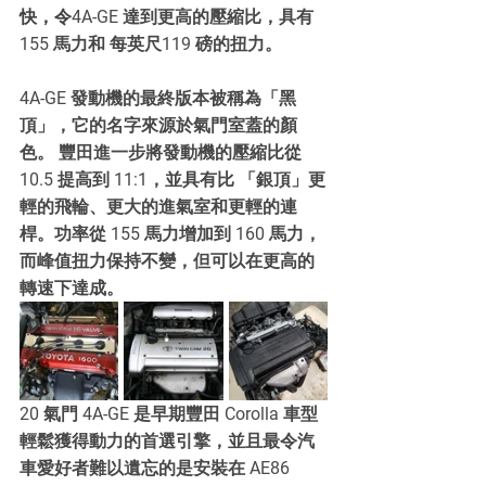
快，令
4A-GE 達到更高的壓縮比，具有 
155 馬力和 每英尺119 磅的扭力。
4A-GE 發動機的最終版本被稱為「黑
頂」，它的名字來源於氣門室蓋的顏
色。 豐田進一步將發動機的壓縮比從 
10.5 提高到 11:1，並具有比 「銀頂」更
輕的飛輪、更大的進氣室和更輕的連
桿。功率從 155 馬力增加到 160 馬力，
而峰值扭力保持不變，但可以在更高的
轉速下達成。
20 氣門 4A-GE 是早期豐田 Corolla 車型
輕鬆獲得動力的首選引擎，並且最令汽
車愛好者難以遺忘的是安裝在 AE86 