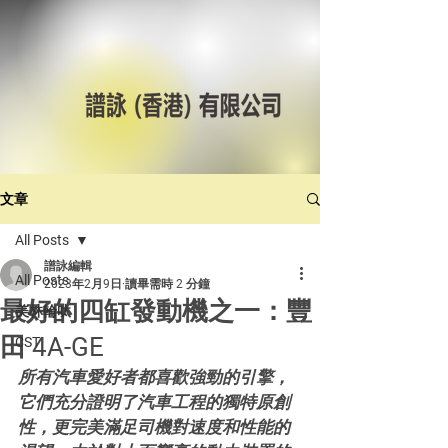
文章
All Posts
譜詠編輯
All Posts
2023年2月9日
讀畢需時 2 分鐘
最好的四缸發動機之一：豐
美林輪呔
田 4A-GE
CST
所有汽車愛好者都喜歡強勁的引擎，
它們充分證明了汽車工程的獨特原創
性，更完美滿足司機對速度和性能的