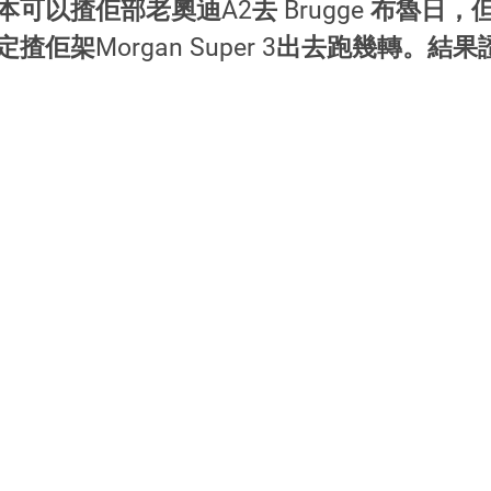
可以揸佢部老奧迪A2去 Brugge 布魯日
揸佢架Morgan Super 3出去跑幾轉。結