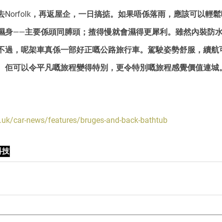
orfolk，再返屋企，一日搞掂。如果唔係落雨，應該可以輕鬆啲。
濕身——主要係頭同膊頭；揸得慢就會濕得更犀利。雖然內裝防
不過，呢架車真係一部好正嘅公路旅行車。駕駛姿勢舒服，續航可
。佢可以令平凡嘅旅程變得特別，更令特別嘅旅程感覺價值連城
.uk/car-news/features/bruges-and-back-bathtub
科技