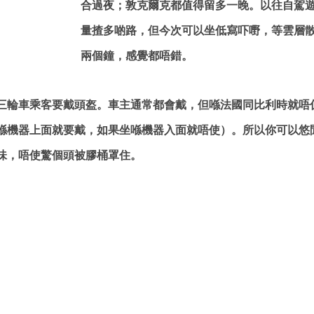
合過夜；敦克爾克都值得留多一晚。以往自駕
量揸多啲路，但今次可以坐低寫吓嘢，等雲層
兩個鐘，感覺都唔錯。
三輪車乘客要戴頭盔。車主通常都會戴，但喺法國同比利時就唔
喺機器上面就要戴，如果坐喺機器入面就唔使）。所以你可以悠
味，唔使驚個頭被膠桶罩住。