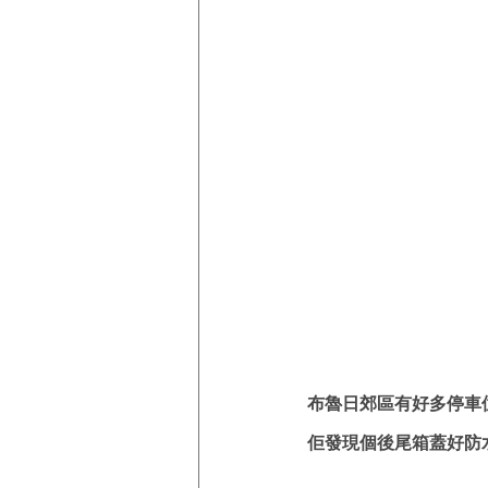
布魯日郊區有好多停車位
佢發現個後尾箱蓋好防