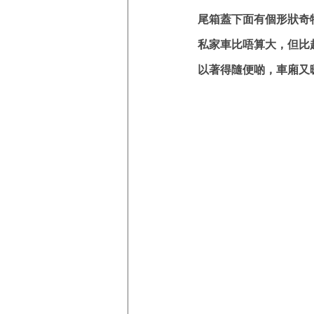
尾箱蓋下面有個形狀奇
私家車比唔算大，但比起
以著得隨便啲，車廂又