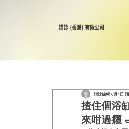
All Posts
美林輪呔
CST
譜詠編輯
6月4日
讀
揸住個浴
來咁過癮 🛁