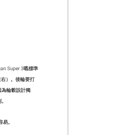
Super 3嘅標準
i左右）。後輪要打
因為輪轂設計獨
到。
容易。