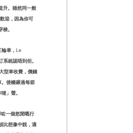
提升。雖然同一般
人歡迎，因為你可
穿梭。
三輪車，Le 
預訂系統認唔到佢。
大型車收費，價錢
車。後轆碾過每節
咔噠」聲。
擇咗一個悠閒嘅行
頓比想像中靚，適