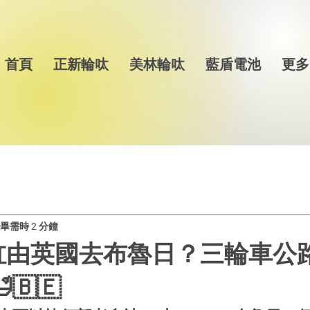
首頁
正新輪呔
美林輪呔
藍盾電池
更多
畢需時 2 分鐘
缸由英國去布魯日？三輪車公
🇧🇪