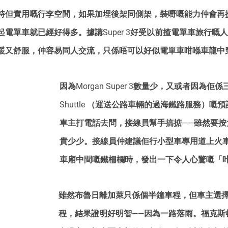
特但實用嘅行李空間，如果加埋後架同側架，裝嘢嘅能力仲會再
電單車就已經好得多。據講Super 3好受以前揸電單車旅行嘅
暖又舒服，仲容易同人交流，只係唔可以好似電單車咁喺車龍中
因為Morgan Super 3數量少，又或者因為佢係
Shuttle （運送公路車輛的過海鐵路服務）嘅
車主打電話去問，接線員幫手搞掂——雖然要按
貴少少。接線員仲建議佢行小型車專用道上火
車廂中間嘅鐵柵欄時，發出一下令人心驚嘅「
雖然布魯日離加萊只係個半鐘車程，但車主選
程，結果證明好明智——因為一路落雨。福克斯