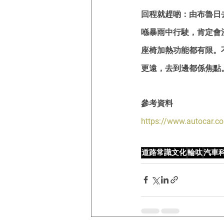
回程就趕啲：由布魯日去N
喺暴雨中行駛，肯定會
座椅加熱功能都有限。
更遠，去到邊都係焦點
參考資料
https://www.autocar.co
道路常識文化
輪呔
汽車