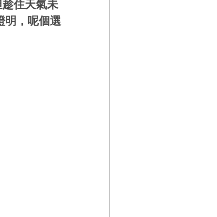
，但趁住天氣未
果證明，呢個選