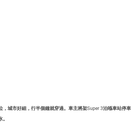
，城市好細，行半個鐘就穿過。車主將架Super 3泊喺車站停
水。