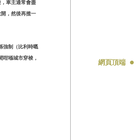
遊，車主通常會盡
散開，然後再揸一
係強制（比利時嘅
閒咁喺城市穿梭，
網頁頂端