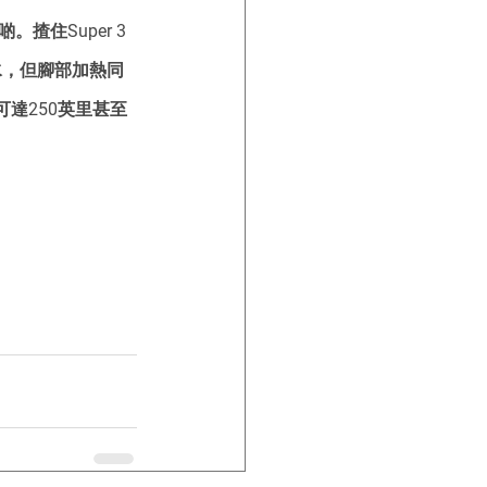
揸住Super 3
水，但腳部加熱同
達250英里甚至
。