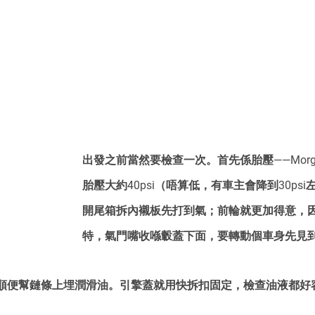
出發之前當然要檢查一次。首先係胎壓——Morgan 
胎壓大約40psi（唔算低，有車主會降到30ps
開尾箱拆內襯板先打到氣；前輪就更加得意，
特，氣門嘴收喺轂蓋下面，要轉動個車身先見
順便幫鏈條上埋潤滑油。引擎蓋就用快拆扣固定，檢查油液都好