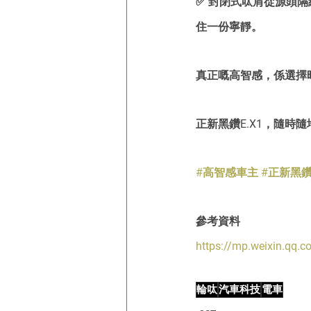
✅ 封閉式呔肩從源頭隔
住一份寧靜。
真正嘅高智感，係選擇
正新黑鑽E.X1，隨時
#高智感車主
#正新黑鑽
參考資料
https://mp.weixin.qq
輪呔
汽車科技
電車