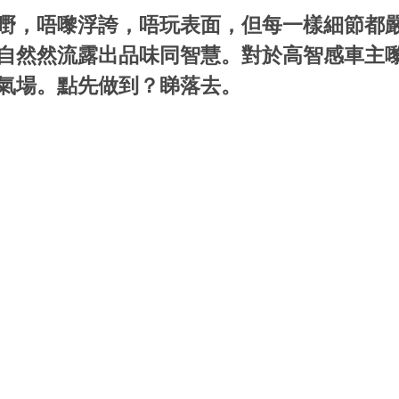
嘢，唔嚟浮誇，唔玩表面，但每一樣細節都
自然然流露出品味同智慧。對於高智感車主
氣場。點先做到？睇落去。