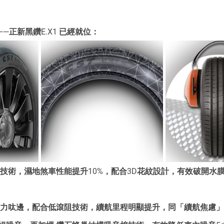
—正新黑鑽E.X1 已經就位：
煉技術，濕地煞車性能提升10%，配合3D花紋設計，有效破開水
氣動力呔邊，配合低滾阻技術，續航里程明顯提升，同「續航焦慮