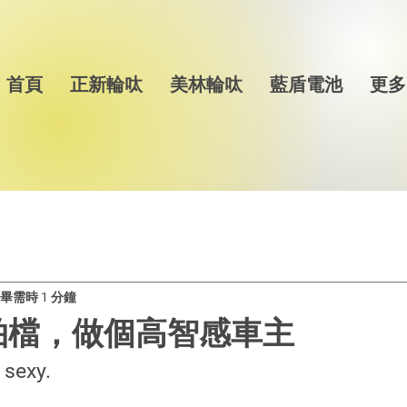
首頁
正新輪呔
美林輪呔
藍盾電池
更多
畢需時 1 分鐘
拍檔，做個高智感車主
 sexy.