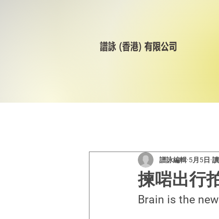
All Posts
美林輪呔
CST
譜詠編輯
5月5日
讀
揀啱出行
Brain is the new