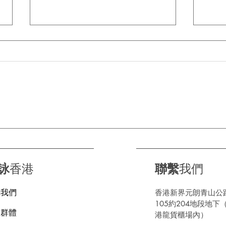
由「老司機」進化成「輪呔界
🌧
短片高手」 正新輪呔有幾多
關
步？
詠
香港
聯繫
我們
於我們
香港新界元朗青山公
105約204地段地下
上群體
港龍貨櫃場內）