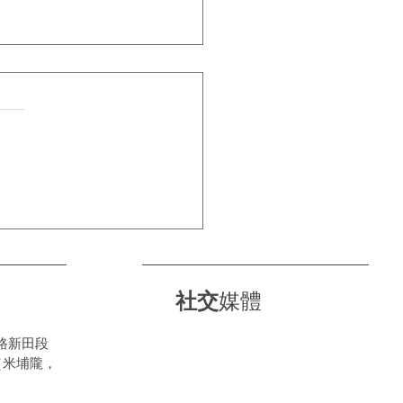
⛈落雨天・正新陪你過每一
⛈
社交
媒體
路新田段
（米埔隴，