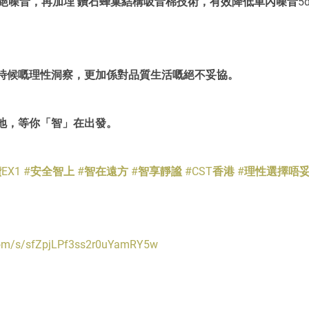
絕噪音，再加埋 鑽石蜂巢結構吸音棉技術，有效降低車內噪音5
時候嘅理性洞察，更加係對品質生活嘅絕不妥協。
隨地，等你「智」在出發。
EX1
#安全智上
#智在遠方
#智享靜謐
#CST香港
#理性選擇唔
.com/s/sfZpjLPf3ss2r0uYamRY5w