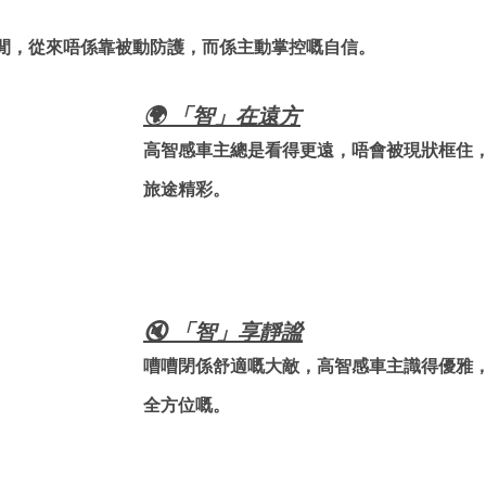
閒，從來唔係靠被動防護，而係主動掌控嘅自信。
🌍 「智」在遠方
高智感車主總是看得更遠，唔會被現狀框住
旅途精彩。
🔇 「智」享靜謐
嘈嘈閉係舒適嘅大敵，高智感車主識得優雅
全方位嘅。