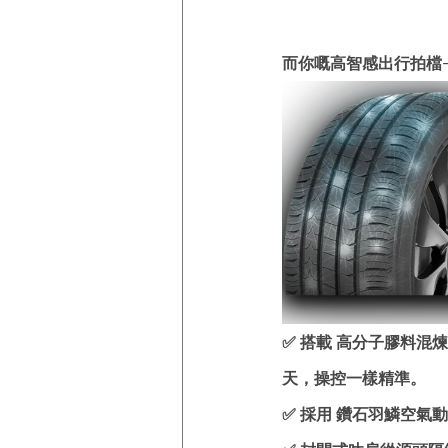
而你嘅高智感出行拍檔—
✅ 搭載 高分子膠料混
天，操控一樣精準。
✅ 採用 鑽石羽鱗空