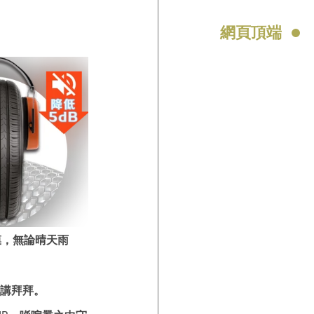
網頁頂端
膜，無論晴天雨
」講拜拜。