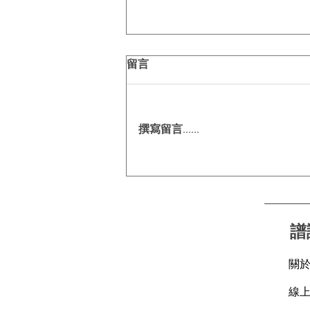
留言
撰寫留言......
自己條路自己揀， CL24X幫你
調出越野「特調」！
譜
關
線