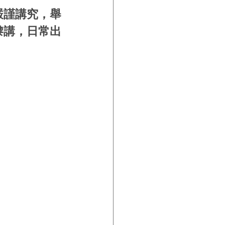
嚴謹講究，舉
嚟講，日常出