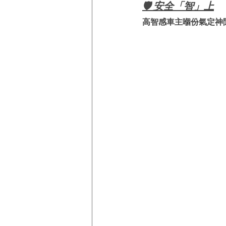
🛡️ 安全「智」上
高智感車主嗰份氣定神