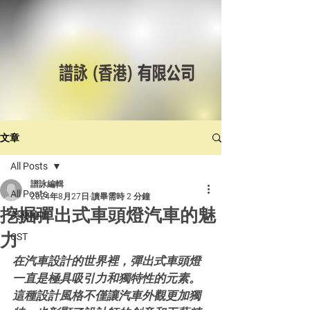
文章
All Posts
譜詠編輯
All Posts
2024年8月27日
讀畢需時 2 分鐘
挖掘彈出式車頭燈汽車的魅
美林輪呔
力
CST
在汽車設計的世界裡，彈出式車頭燈
一直是極具吸引力和獨特性的元素。
這種設計風格不僅讓汽車外觀更加獨