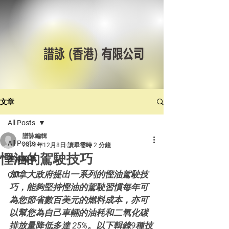
文章
All Posts
譜詠編輯
All Posts
2022年12月8日
讀畢需時 2 分鐘
慳油的駕駛技巧
美林輪呔
加拿大政府提出一系列的慳油駕駛技
CST
巧，能夠堅持慳油的駕駛習慣每年可
為您節省數百美元的燃料成本，亦可
以幫您為自己車輛的油耗和二氧化碳
排放量降低多達 25%。以下輯錄9種技