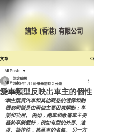
文章
All Posts
譜詠編輯
All Posts
2023年1月5日
讀畢需時 2 分鐘
愛車類型反映出車主的個性
美林輪呔
車主購買汽車和其他商品的選擇和動
CST
機都同樣是由兩個主要因素驅動：享
樂和功用。 例如，跑車和敞篷車主要
基於享樂愛好，例如有型的外形、速
度、操控性，甚至車的名氣。 另一方