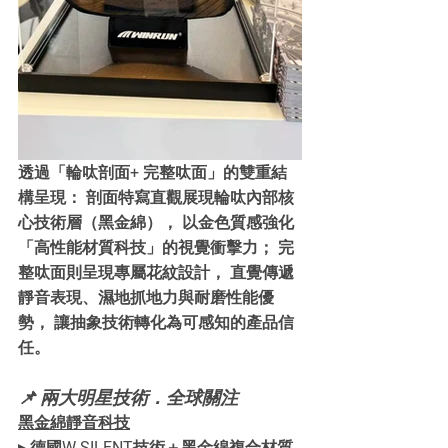
透過「輪呔剖面+ 完整呔面」的雙重結
構呈現： 剖面特寫直觀展現輪呔內部核
心技術層（黑金綿）， 以金色質感強化
「高性能材質科技」的視覺衝擊力； 完
整呔面則呈現專屬花紋設計， 直覺傳遞
靜音表現、濕地抓地力與耐磨性能優
勢， 讓抽象技術轉化為可感知的產品信
任。
📌 兩大明星技術．全球關注
黑金綿靜音科技
▸ 德國W-SILENT技術＋黑金綿複合材質