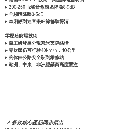
▸ 200-250Hz噪音敏感區降噪8-9dB
▸ 全頻段降噪3-5dB
▸ 車廂靜到連音樂細節都聽得清
零壓盾防爆技術
▸ 自主研發高分散奈米支撐結構
▸ 零呔壓仍可行駛40km/h．40公里
▸ 夠你由公路安全駛到維修站
▸ 歐洲、中東、非洲經銷商高度關注
📌 多款核心產品同步展出