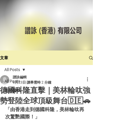
文章
All Posts
譜詠編輯
All Posts
6月23日
讀畢需時 2 分鐘
德國科隆直擊｜美林輪呔強
美林輪呔
勢登陸全球頂級舞台🇩🇪🚗
CST
「由香港走到德國科隆，美林輪呔再
次驚艷國際！」