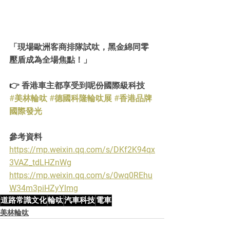
「現場歐洲客商排隊試呔，黑金綿同零
壓盾成為全場焦點！」
👉 香港車主都享受到呢份國際級科技
#美林輪呔
#德國科隆輪呔展
#香港品牌
國際發光
參考資料
https://mp.weixin.qq.com/s/DKf2K94qx
3VAZ_tdLHZnWg
https://mp.weixin.qq.com/s/0wq0REhu
W34m3piHZyYlmg
道路常識文化
輪呔
汽車科技
電車
美林輪呔