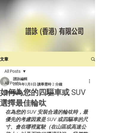
文章
All Posts
譜詠編輯
All Posts
2024年3月8日
讀畢需時 2 分鐘
如何為您的四驅車或 SUV
美林輪呔
選擇最佳輪呔
CST
在為您的 SUV 安裝合適的輪呔時，最
優先的考慮因素是 SUV 或四驅車的尺
寸、會在哪裡駕駛（在山區或高速公