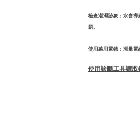
檢查潮濕跡象：水會導
題。
使用萬用電錶：測量電
使用診斷工具讀取