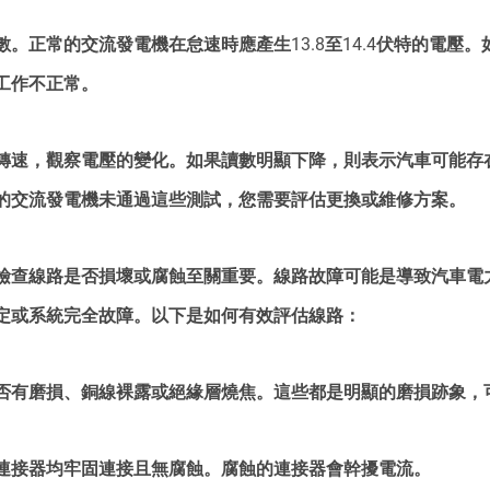
。正常的交流發電機在怠速時應產生13.8至14.4伏特的電壓
工作不正常。
轉速，觀察電壓的變化。如果讀數明顯下降，則表示汽車可能存
的交流發電機未通過這些測試，您需要評估更換或維修方案。
檢查線路是否損壞或腐蝕至關重要。線路故障可能是導致汽車電
定或系統完全故障。以下是如何有效評估線路：
否有磨損、銅線裸露或絕緣層燒焦。這些都是明顯的磨損跡象，
連接器均牢固連接且無腐蝕。腐蝕的連接器會幹擾電流。