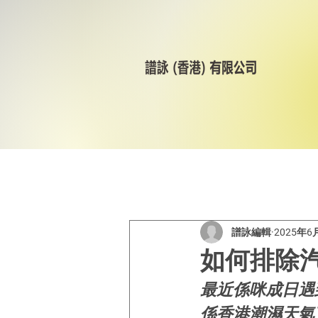
All Posts
美林輪呔
CST
譜詠編輯
2025年6
如何排除
最近係咪成日遇
係香港潮濕天氣