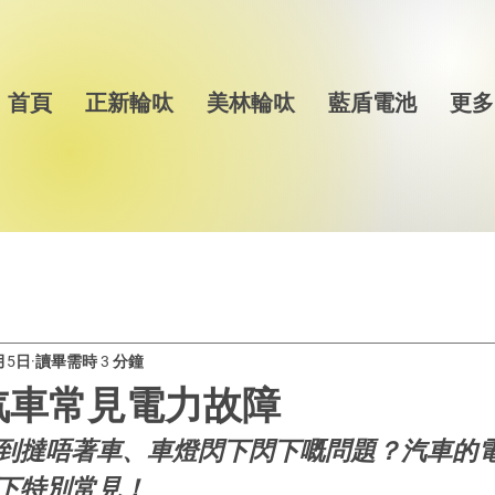
首頁
正新輪呔
美林輪呔
藍盾電池
更多
月5日
讀畢需時 3 分鐘
汽車常見電力故障
到撻唔著車、車燈閃下閃下嘅問題？汽車的
下特別常見！