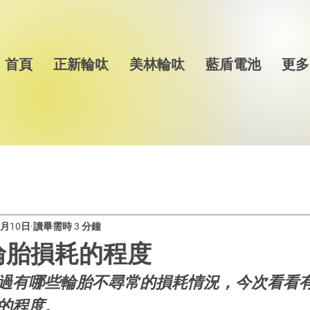
首頁
正新輪呔
美林輪呔
藍盾電池
更多
1月10日
讀畢需時 3 分鐘
輪胎損耗的程度
過有哪些輪胎不尋常的損耗情況，今次看看
的程度。