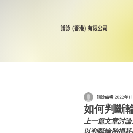
All Posts
美林輪呔
CST
譜詠編輯
2022年1
如何判斷
上一篇文章討論
以判斷輪胎損耗