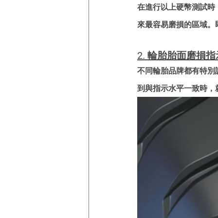
在進行以上硬幣測試時
來最容易磨損的區域。
2. 輪胎胎面磨損指
不同輪胎品牌都有特別
到與指示水平一致時，