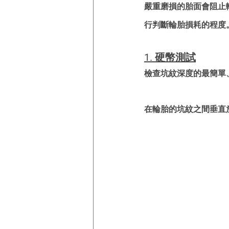
嚴重磨損的胎面會阻止
行判斷輪胎損耗的程度
1. 硬幣測試
檢查坑紋深度的最簡單
在輪胎的坑紋之間垂直