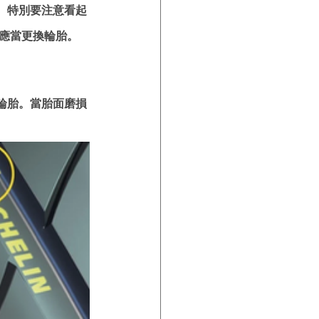
。特別要注意看起
應當更換輪胎。
輪胎。當胎面磨損