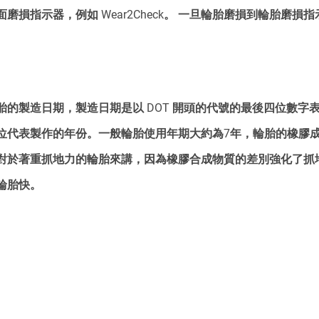
磨損指示器，例如 Wear2Check。 一旦輪胎磨損到輪胎磨損
。
胎的製造日期，製造日期是以 DOT 開頭的代號的最後四位數字
位代表製作的年份。一般輪胎使用年期大約為7年，輪胎的橡膠
對於著重抓地力的輪胎來講，因為橡膠合成物質的差別強化了抓
輪胎快。