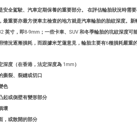
是安全駕駛、汽車定期保養的重要部分。 在評估輪胎狀況時需
，最重要亦最方便車主檢查的地方就是汽車輪胎的胎紋深度。新
11/32 英寸，即8-9mm；一些卡車、SUV 和冬季輪胎的坑紋深度
用情況逐漸損耗，而跟據米芝蓮意見，輪胎主要有6種損耗嚴重
定深度（在香港，法定深度為 1mm）
的撕裂、裂縫或切口
變色
凸起或側壁有變形部分
損壞
面，或散開的部分