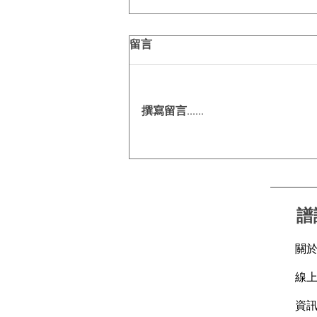
留言
撰寫留言......
自己條路自己揀， CL24X幫你
調出越野「特調」！
譜
關
線
資