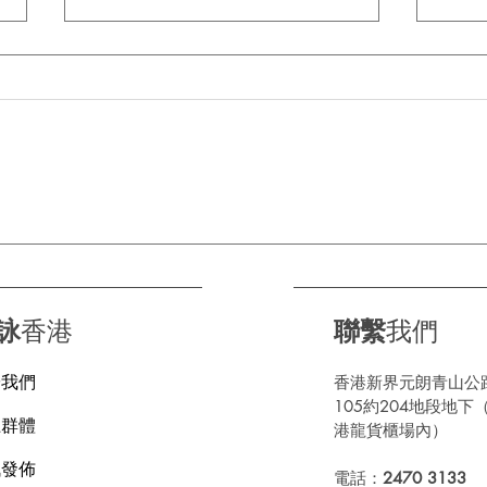
由「老司機」進化成「輪呔界
🌧
短片高手」 正新輪呔有幾多
關
步？
詠
香港
聯繫
我們
於我們
香港新界元朗青山公
105約204地段地下
上群體
港龍貨櫃場內）
訊發佈
電話：
2470 3133