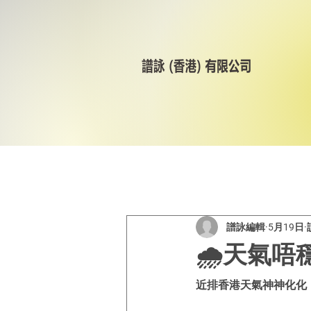
All Posts
美林輪呔
CST
譜詠編輯
5月19日
🌧️天氣
近排香港天氣神神化化