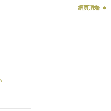
網頁頂端
59