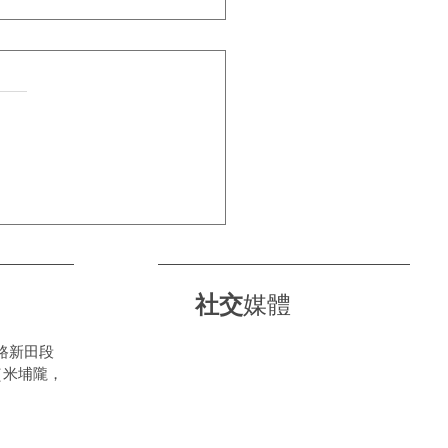
⛈落雨天・正新陪你過每一
⛈
社交
媒體
路新田段
（米埔隴，