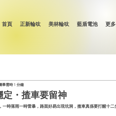
首頁
正新輪呔
美林輪呔
藍盾電池
更多
讀畢需時 1 分鐘
唔穩定・揸車要留神
，一時落雨一時雷暴，路面好易出現坑洞，揸車真係要打醒十二分精