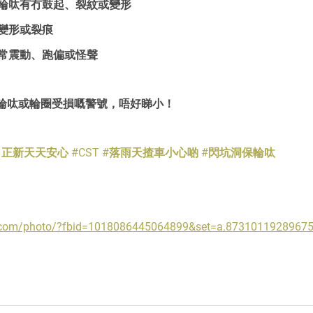
測輪呔有冇鼓起、裂紋或變形
、變形或裂痕
異常震動、跑偏或怪聲
輪呔或輪圈受損嘅警號，唔好睇小！
名正新天天安心
#CST
#落雨天揸車小心啲
#閃坑洞保輪呔
k.com/photo/?fbid=1018086445064899&set=a.8731011928967