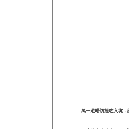
萬一避唔切撞咗入坑，