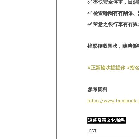
✅ 盡快安全停車，目
✅ 檢查輪圈有冇刮傷
✅ 留意之後行車有冇
撞擊後嘅異狀，隨時係
#正新輪呔提提你
#指
參考資料
https://www.faceboo
道路常識文化
輪呔
CST