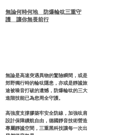
無論何時何地 防爆輪呔三重守
護 讓你無畏前行
無論是高速突遇異物的驚險瞬間，或是
郊野獨行時的輪呔隱患，亦或是靜謐旅
途被噪音打破的遺憾，防爆輪呔的三大
進階技能已為您周全守護。
高強度支撐膠築牢安全防線，加強呔肩
設計保障續航自由，德國靜音技術營造
專屬靜謐空間，三重黑科技讓每一次出