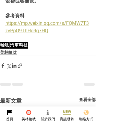
發都從容無畏。
參考資料
https://mp.weixin.qq.com/s/FQMW7T3
zvPpO9ThHo9q7HQ
輪呔
汽車科技
美林輪呔
查看全部
最新文章
首頁
美林輪呔
關於我們
資訊發佈
聯絡方式