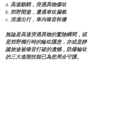
a. 高速馳騁，突遇異物爆呔
b. 郊野閒遊，遭遇車呔漏氣
c. 浪漫出行，車內噪音幹擾
無論是高速突遇異物的驚險瞬間，或
是郊野獨行時的輪呔隱患，亦或是靜
謐旅途被噪音打破的遺憾，防爆輪呔
的三大進階技能已為您周全守護。