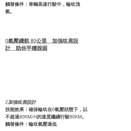
觸發條件：車輛高速行駛中，輪呔洩
氣。
0氣壓續航 80公里 加強呔肩設
計 助你平穩脫困
2加強呔肩設計
技能效果：確保輪呔在0氣壓狀態下，以
不超過80KM/H的速度繼續行駛80KM。
觸發條件：輪呔氣壓過低