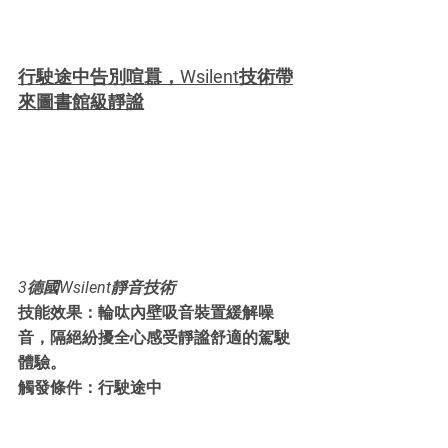
行駛途中告別喧囂，Wsilent技術帶
來圖書館級靜謐
3德國Wsilent靜音技術
技能效果：輪呔內壁吸音裝置緩解噪
音，隔絕紛擾全心感受靜謐舒適的駕駛
體驗。
觸發條件：行駛途中