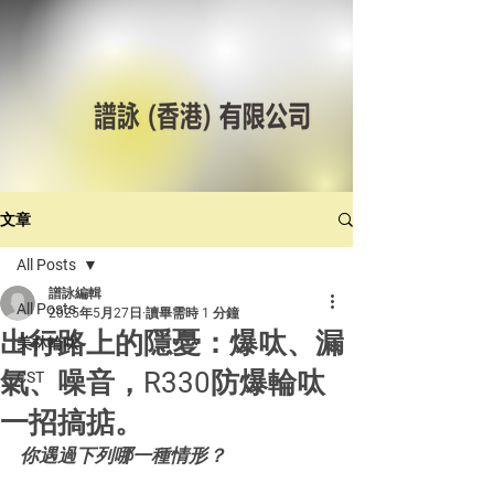
文章
All Posts
譜詠編輯
All Posts
2025年5月27日
讀畢需時 1 分鐘
出行路上的隱憂：爆呔、漏
美林輪呔
氣、噪音，R330防爆輪呔
CST
一招搞掂。
你遇過下列哪一種情形？