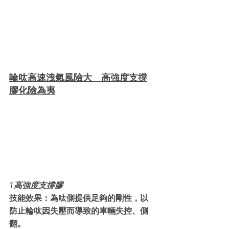
輪呔高速洩氣風險大 高強度支撐
膠化險為夷
1高強度支撐膠
技能效果：為呔側提供足夠的剛性，以
防止輪呔因失壓而導致的車輛失控、側
翻。