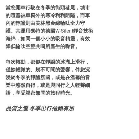
當您開車行駛在冬季的街頭巷尾，城市
的喧囂被車窗外的寒冷稍稍阻隔，而車
內的靜謐則由美林黑金綿輪呔全力守
護。其運用獨特的德國W-Silent靜音技術
海綿，如同一個小小的吸音精靈，有效
降低輪呔空腔共鳴所產生的噪音。
每次轉動，都似在靜謐的冰湖上滑行，
僅餘輕微的、幾不可聞的聲響，伴您沉
浸於冬季的靜謐氛國，或是在溫馨的音
樂中悠然自得，或是與同行之人輕聲細
語，享受親密無問的旅程時光。
品質之選 冬季出行信賴有加