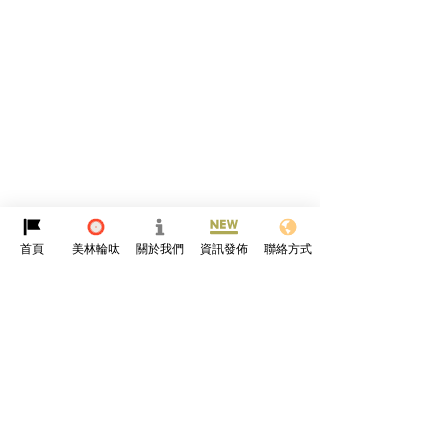
首頁
美林輪呔
關於我們
資訊發佈
聯絡方式
留言
撰寫留言......
告別噪音親子遊｜黑金綿
德國科隆直擊｜