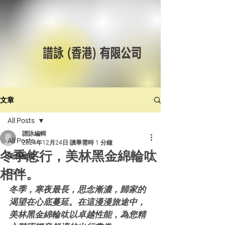
文章
All Posts
譜詠編輯
All Posts
2024年12月24日
讀畢需時 1 分鐘
冬季悠行，美林黑金綿輪呔
美林輪呔
相伴。
CST
冬季，寒夜最長，思念漸濃，歸家的
渴望在心底蔓延。在這漫漫旅途中，
美林黑金綿輪呔以卓越性能，為您精