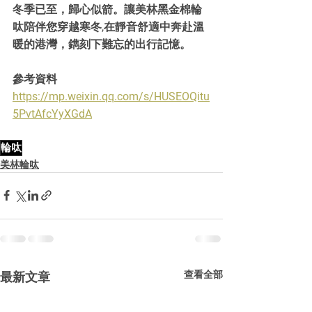
冬季已至，歸心似箭。讓美林黑金棉輪
呔陪伴您穿越寒冬,在靜音舒適中奔赴溫
暖的港灣，鐫刻下難忘的出行記憶。
參考資料
https://mp.weixin.qq.com/s/HUSEOQitu
5PvtAfcYyXGdA
輪呔
美林輪呔
查看全部
最新文章