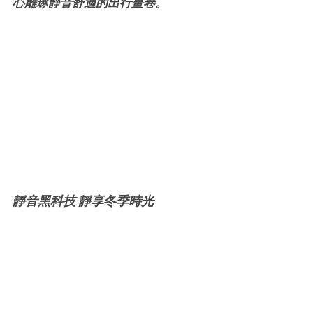
心雕琢靜音舒適的出行畫卷。
靜音黑科技 靜享冬季時光