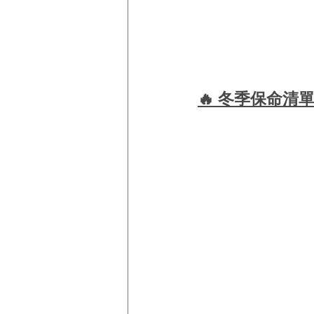
🔥 冬季保命清