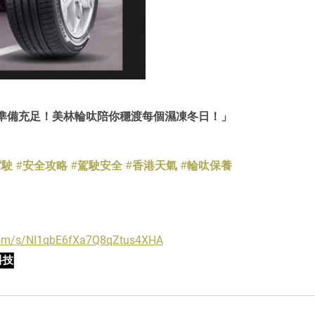
準備充足！美林輪呔陪你穩渡每個濕凍冬日！」
駕駛
#安全攻略
#駕駛安全
#香港天氣
#輪呔保養
.com/s/NI1qbE6fXa7Q8qZtus4XHA
科技