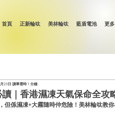
首頁
正新輪呔
美林輪呔
藍盾電池
更多
2月23日
讀畢需時 1 分鐘
讀｜香港濕凍天氣保命全攻略❄
，但係濕凍+大霧隨時仲危險！美林輪呔教你