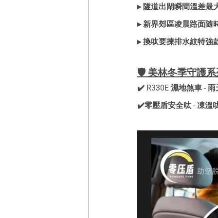
▸ 隧道出閘瞬間溫差最
▸ 新界郊區凌晨路面隨
▸ 換呔要揀排水紋特強
🛡️ 美林冬季守護
✔️ R330E 濕地煞車 
✔️零壓盾安全呔 - 凍