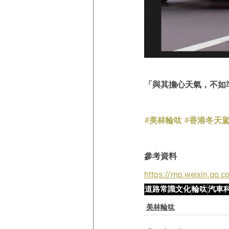
「與其擔心天氣，不如
#美林輪呔
#香港冬天
參考資料
https://mp.weixin.qq
道路常識文化
輪呔
汽車
美林輪呔