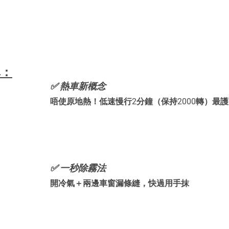
單：
✅ 熱車新概念 
唔使原地熱！低速慢行2分鐘（保持2000轉）最
✅ 一秒除霧法
開冷氣＋兩邊車窗漏條縫，快過用手抹