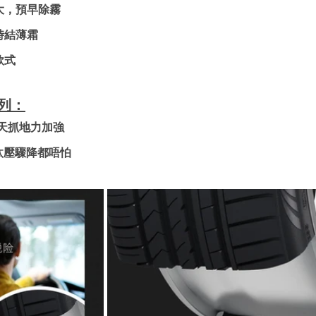
大，預早除霧
時結薄霜
款式
系列：
- 雨天抓地力加強
溫呔壓驟降都唔怕