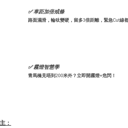
✅ 車距加倍戒條
路面濕滑，輪呔變硬，留多3倍距離，緊急Cut線
✅ 霧燈智慧學
青馬橋見唔到200米外？立即開霧燈+危閃！
車主：