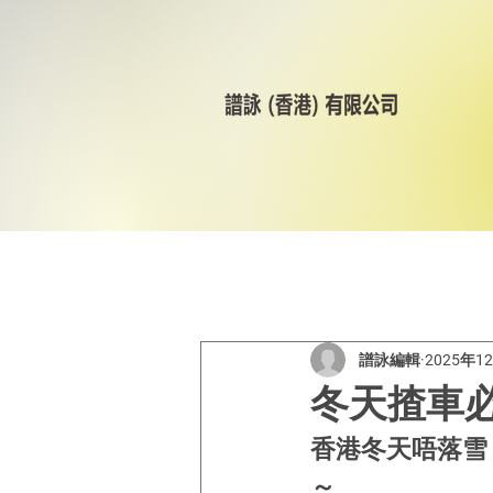
All Posts
美林輪呔
CST
譜詠編輯
2025年1
冬天揸車必
香港冬天唔落雪
～