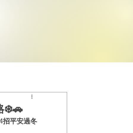
️🚗
4招平安過冬