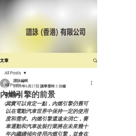
文章
All Posts
譜詠編輯
All Posts
2023年6月27日
讀畢需時 3 分鐘
內燃引擎的前景
美林輪呔
其實可以肯定一點，內燃引擎仍舊可
CST
以在電動汽車世界中保持一定的使用
度和需求。內燃引擎還遠未消亡，賽
車運動和汽車改裝行業將在未來幾十
年內繼續傾向使用內燃引擎，並會在