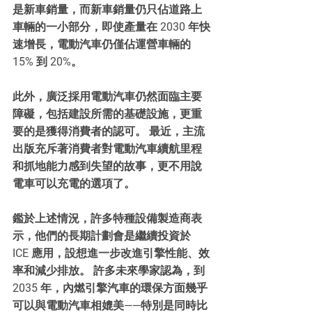
是新車銷量，而新車銷量仍只佔道路上
車輛的一小部分，即使產量在 2030 年快
速增長，電動汽車仍僅佔運營車輛的 
15% 到 20%。
此外，廣泛採用電動汽車仍然面臨主要
障礙，包括建設所需的基礎設施，更重
要的是獲得消費者的認可。 最近，主流
出版充斥著消費者對電動汽車續航里程
和抓地能力感到失望的故事，更不用說
電車可以充電的選項了。
鑑於上述情況，許多特種設備製造商表
示，他們的長期計劃會是繼續投資於 
ICE 應用，設想進一步改進引擎性能、效
率和減少排放。 許多未來學家認為，到 
2035 年，內燃引擎汽車的環保方面幾乎
可以與電動汽車相媲美——特別是同時比