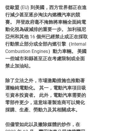
從歐盟 (EU) 到美國，西方世界都正在進
行減少甚至逐步淘汰內燃機汽車的競
賽。 拜登政府毫不掩飾將車輛全面純電
動化視為碳減排的重要一步。 加利福尼
亞州和其他 16 個州已經禁止或正在採取
行動禁止部分或全部內燃引擎（Internal 
Combustion Engines）動力車輛。 美國
一些城市和縣甚至正在考慮限制或全面
禁止加油站。
除了立法之外，市場激勵措施也推動著
運輸純電動化。 其一，電動汽車項目吸
引資本投資者。 此外，電動汽車需要的
零部件更少，這意味著製造商可以簡化
採購、生產、勞動力及其相關成本。 
但儘管如此以及撇除媒體的炒作，在