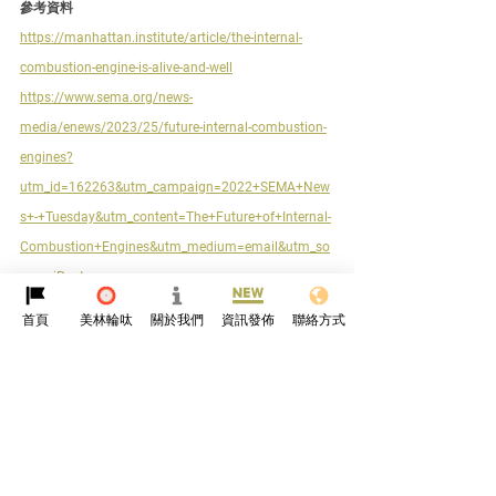
參考資料
https://manhattan.institute/article/the-internal-
combustion-engine-is-alive-and-well
https://www.sema.org/news-
media/enews/2023/25/future-internal-combustion-
engines?
utm_id=162263&utm_campaign=2022+SEMA+New
s+-+Tuesday&utm_content=The+Future+of+Internal-
Combustion+Engines&utm_medium=email&utm_so
urce=iPost
https://www.caranddriver.com/news/a35577611/po
首頁
美林輪呔
關於我們
資訊發佈
聯絡方式
rsche-synthetic-efuel-clean-emissions-testing/