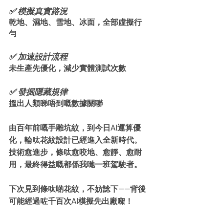
✅ 模擬真實路況
乾地、濕地、雪地、冰面，全部虛擬行
勻
✅ 加速設計流程
未生產先優化，減少實體測試次數
✅ 發掘隱藏規律
搵出人類睇唔到嘅數據關聯
由百年前嘅手雕坑紋，到今日AI運算優
化，輪呔花紋設計已經進入全新時代。
技術愈進步，條呔愈咬地、愈靜、愈耐
用，最終得益嘅都係我哋一班駕駛者。
下次見到條呔啲花紋，不妨諗下——背後
可能經過咗千百次AI模擬先出廠㗎！