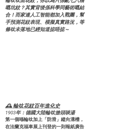
輪呔呔面花紋，你以為只係亂七八糟
嘅坑紋？其實背後係科學同藝術嘅結
合！而家連人工智能都加入戰團，幫
手預測花紋表現、模擬真實路況，等
條呔未落地已經知道掂唔掂～
🕰️ 輪呔花紋百年進化史
1903年：德國大陸輪呔搶頭啖湯
第一個喺輪呔加上「防滑」縱向溝槽，
在法蘭克福車展上刊登的一則報紙廣告