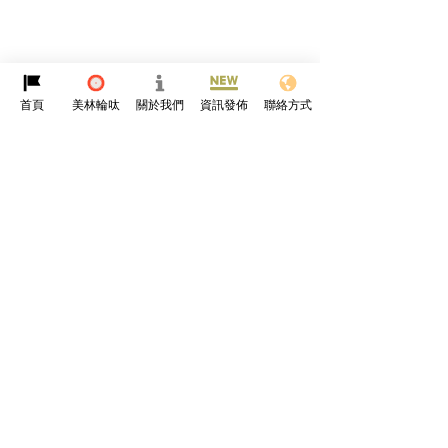
首頁
美林輪呔
關於我們
資訊發佈
聯絡方式
留言
撰寫留言......
【BMW 氫能新突破】iX5
自己條路自己揀， 
FCEV 同純電版可以同一條
幫你調出越野「