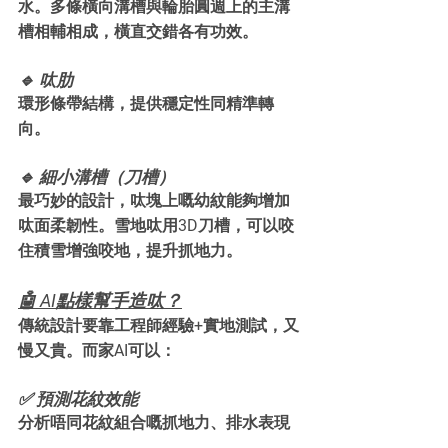
水。多條橫向溝槽與輪胎圓週上的主溝
槽相輔相成，橫直交錯各有功效。
🔹 呔肋
環形條帶結構，提供穩定性同精準轉
向。
🔹 細小溝槽（刀槽）
最巧妙的設計，呔塊上嘅幼紋能夠增加
呔面柔韌性。雪地呔用3D刀槽，可以咬
住積雪增強咬地，提升抓地力。
🤖 AI點樣幫手造呔？
傳統設計要靠工程師經驗+實地測試，又
慢又貴。而家AI可以：
✅ 預測花紋效能
分析唔同花紋組合嘅抓地力、排水表現