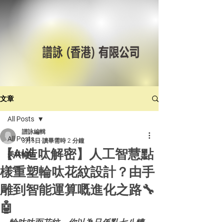
文章
All Posts
譜詠編輯
All Posts
3月5日
讀畢需時 2 分鐘
【AI造呔解密】人工智慧點
美林輪呔
樣重塑輪呔花紋設計？由手
CST
雕到智能運算嘅進化之路🔧
🤖