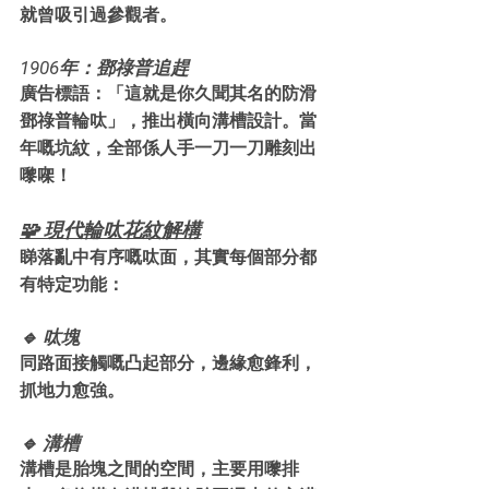
就曾吸引過參觀者。
1906年：鄧祿普追趕
廣告標語：「這就是你久聞其名的防滑
鄧祿普輪呔」，推出橫向溝槽設計。當
年嘅坑紋，全部係人手一刀一刀雕刻出
嚟㗎！
🧩 現代輪呔花紋解構
睇落亂中有序嘅呔面，其實每個部分都
有特定功能：
🔹 呔塊
同路面接觸嘅凸起部分，邊緣愈鋒利，
抓地力愈強。
🔹 溝槽
溝槽是胎塊之間的空間，主要用嚟排