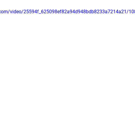
tic.com/video/25594f_625098ef82a94d948bdb8233a7214a21/10