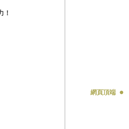
力！
網頁頂端