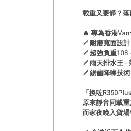
載重又要靜？落雨
🔥 專為香港Va
✅ 耐磨寬面設計
✅ 超強負重108
✅ 雨天排水王 
✅ 鋸齒降噪技術
「換咗R350Pl
原來靜音同載重
而家夜晚入貨場