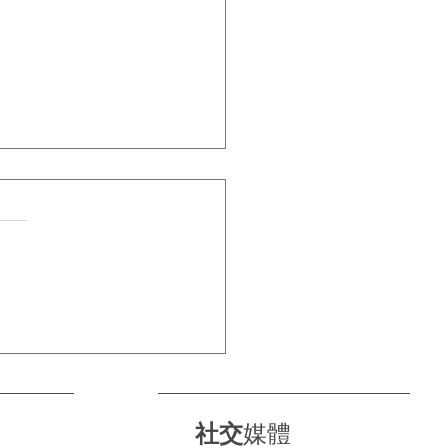
科隆直擊｜美林輪呔強勢
全球頂級舞台🇩🇪🚗
社交
媒體