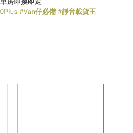
作車房即換即走
0Plus
#Van仔必備
#靜音載貨王