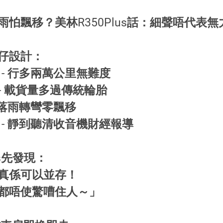
怕飄移？美林R350Plus話：細聲唔代表無
n仔設計：
 - 行多兩萬公里無難度
 - 載貨量多過傳統輪胎
- 落雨轉彎零飄移
 - 靜到聽清收音機財經報導
us先發現：
真係可以並存！
都唔使驚嘈住人～」