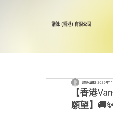
All Posts
美林輪呔
CST
譜詠編輯
2025年1
【香港Van
願望】🚚