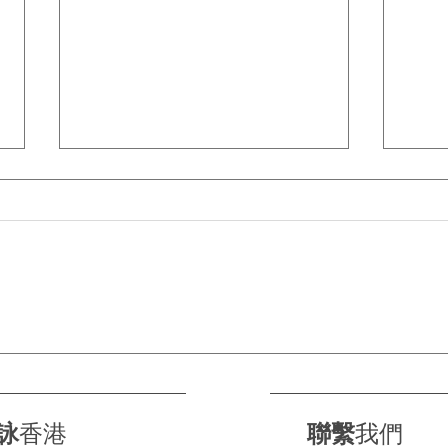
告別噪音親子遊｜黑金綿輪呔
德國
帶你重拾真正嘅家庭時光
登陸
👨‍👩‍👧‍👦🔇
詠
香港
聯繫
我們