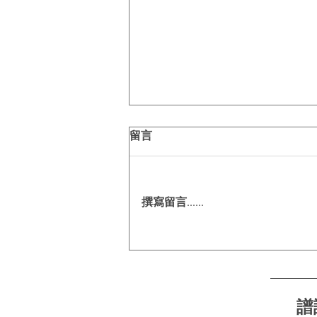
留言
撰寫留言......
今夏出行關鍵字｜零壓盾護航
每一程☀️🚗
譜