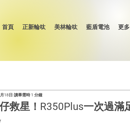
首頁
正新輪呔
美林輪呔
藍盾電池
更多
1月18日
讀畢需時 1 分鐘
仔救星！R350Plus一次過滿
✨