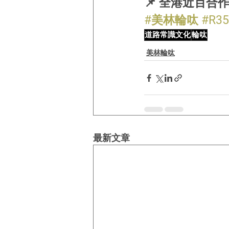
📌 全港近百合
#美林輪呔
#R35
道路常識文化
輪呔
美林輪呔
最新文章