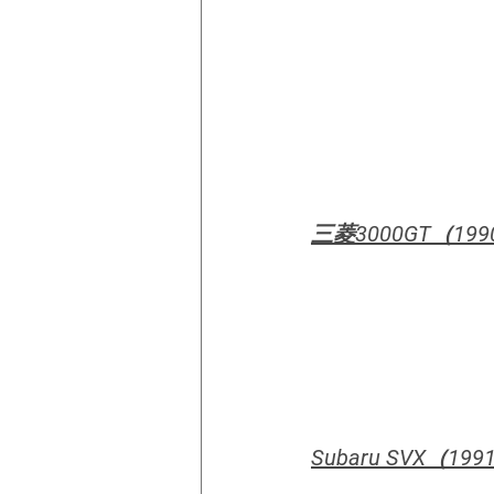
三菱3000GT（199
Subaru SVX（199