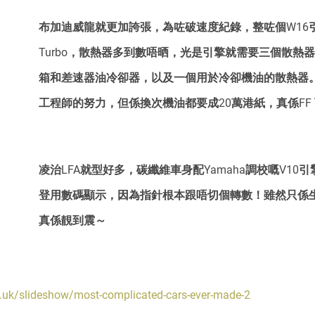
布加迪威龍就更加誇張，為咗破速度紀錄，整咗個W16
Turbo，散熱器多到數唔晒，光是引擎就需要三個散熱
箱和差速器油冷卻器，以及一個用於冷卻機油的散熱器。小編就
工程師的努力，但係換次機油都要成20萬港紙，真係FF
凌治LFA就型好多，碳纖維車身配Yamaha調校嘅V10
登用數碼顯示，因為指針根本跟唔切個轉數！雖然只係生
真係靚到震～
o.uk/slideshow/most-complicated-cars-ever-made-2