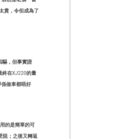
錢太貴，令佢成為了
加四驅，但事實證
在XJ220的量
。即係做車都唔好
 採用的是簡單的可
受阻；之後又轉返