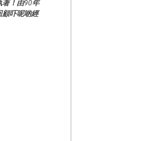
著！由90年
回顧吓呢啲經