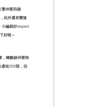
引擎仲要四個
器，此外還有變速
好respect 
 下好啦～
引擎，轉數錶仲要特
產咗500部，但