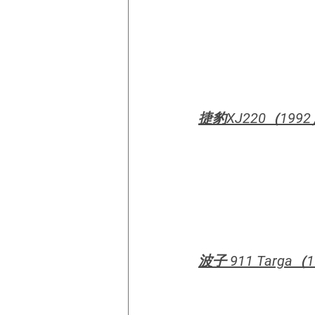
捷豹XJ220（199
波子 911 Targa（