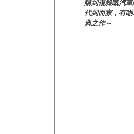
講到複雜嘅汽車
代到而家，有啲
典之作～