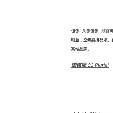
但係...又係但係...
咁差，空氣懸掛易壞。
高端品牌。
雪鐵龍 C3 Pluriel