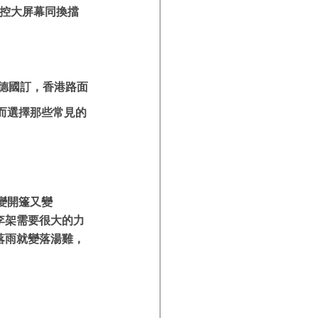
有中控大屏幕同換擋
件要德國訂，香港路面
而選擇那些常見的
以變開篷又變
卸行李架需要很大的力
落雨就變落湯雞，