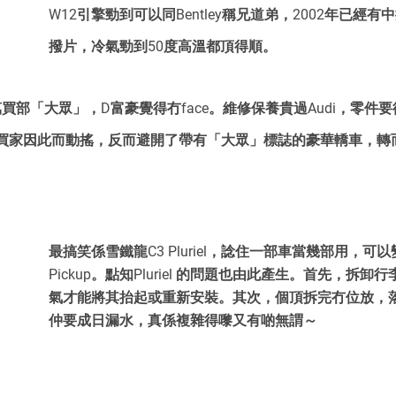
W12引擎勁到可以同Bentley稱兄道弟，2002年已經
撥片，冷氣勁到50度高溫都頂得順。
成百萬買部「大眾」，D富豪覺得冇face。維修保養貴過Audi，零
買家因此而動搖，反而避開了帶有「大眾」標誌的豪華轎車，轉
最搞笑係雪鐵龍C3 Pluriel，諗住一部車當幾部用，可
Pickup。點知Pluriel 的問題也由此產生。首先，拆
氣才能將其抬起或重新安裝。其次，個頂拆完冇位放，
仲要成日漏水，真係複雜得嚟又有啲無謂～