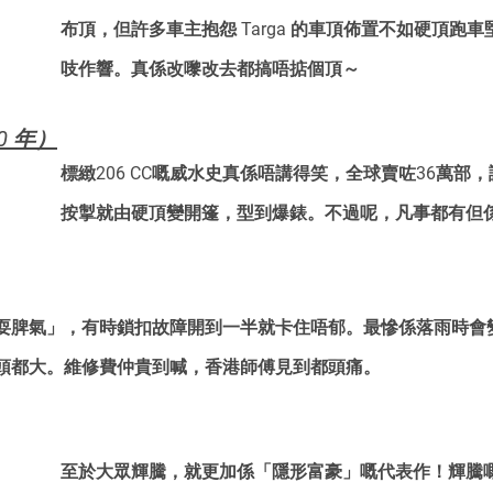
布頂，但許多車主抱怨 Targa 的車頂佈置不如硬頂跑
吱作響。真係改嚟改去都搞唔掂個頂～
00 年）
標緻206 CC嘅威水史真係唔講得笑，全球賣咗36萬部
按掣就由硬頂變開篷，型到爆錶。不過呢，凡事都有但係.
耍脾氣」，有時鎖扣故障開到一半就卡住唔郁。最慘係落雨時會
頭都大。維修費仲貴到喊，香港師傅見到都頭痛。
至於大眾輝騰，就更加係「隱形富豪」嘅代表作！輝騰