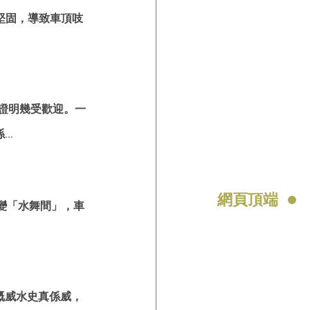
車堅固，導致車頂吱
，證明幾受歡迎。一
..
網頁頂端
變「水舞間」，車
嘅威水史真係威，