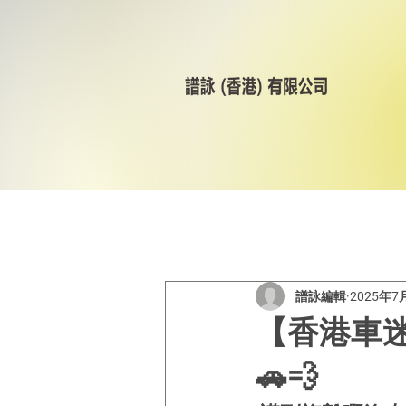
All Posts
美林輪呔
CST
譜詠編輯
2025年7
【香港車
🚗💨