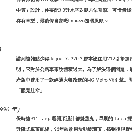
中窗」設計，仲要配3.3升水平對臥六缸引擎。可惜價
稀有車型，最後俾自家嘅Impreza搶晒風頭～
2）
講到複雜點少得Jaguar XJ220？原本諗住用V12引擎
明，它對於公路車來說體積過大。為了解決這個問題，最終
產版中使用了一款經過大幅改進的MG Metro V6引擎
「眼寬肚窄」！
1996 年）
保時捷911 Targa嘅開頂設計都幾盞鬼，早期的 Targa
升降式車頂面板，96年款改用滑動玻璃頂，搞到後視野