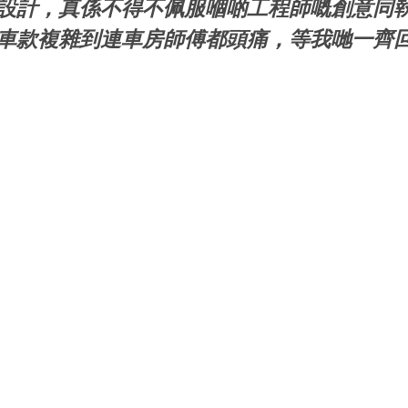
設計，真係不得不佩服嗰啲工程師嘅創意同執
車款複雜到連車房師傅都頭痛，等我哋一齊