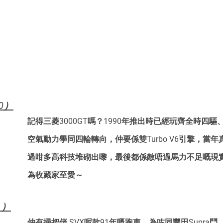
0）
記得三菱3000GT嗎？1990年推出時已經玩齊全時四
空氣動力學同四輪轉向，仲要係雙Turbo V6引擎，當
過咁多高科技堆砌出嚟，最後都係敵唔過馬力不足嘅現
為收藏家至愛～
1）
仲有掃把佬 SVX呢款91年嘅跑車，為咗同豐田Supra