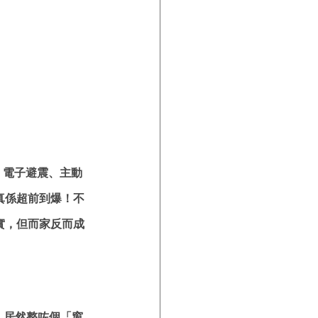
驅、電子避震、主動
年真係超前到爆！不
實，但而家反而成
鬥，居然整咗個「窗