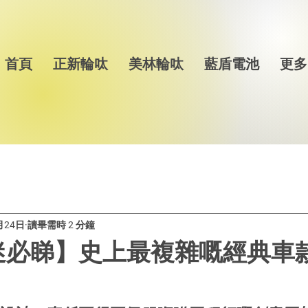
首頁
正新輪呔
美林輪呔
藍盾電池
更多
月24日
讀畢需時 2 分鐘
迷必睇】史上最複雜嘅經典車