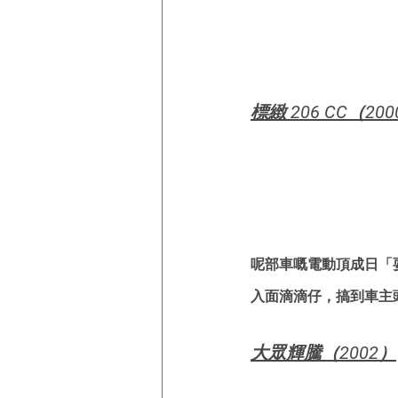
標緻 206 CC（20
呢部車嘅電動頂成日「
入面滴滴仔，搞到車主
大眾輝騰（2002）