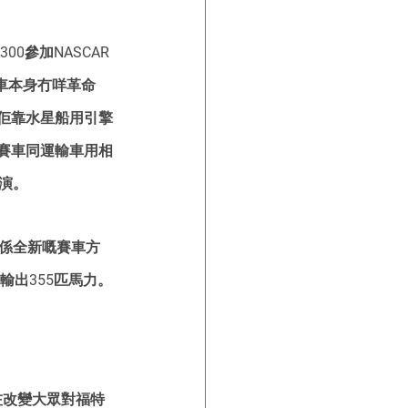
0參加NASCAR
賽車本身冇咩革命
佢靠水星船用引擎
賽車同運輸車用相
表演。
期係全新嘅賽車方
擎輸出355匹馬力。
為咗改變大眾對福特