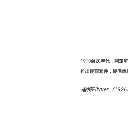
1910至20年代，
推出硬頂套件，幾個鐘
福特Flivver（192