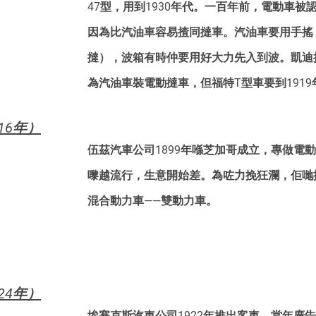
47型，用到1930年代。一百年前，電動車被
因為比汽油車容易揸同撻車。汽油車要用手搖
撻），波箱有時仲要用好大力先入到波。凱迪拉
為汽油車裝電動撻車，但福特T型車要到191
16年）
伍茲汽車公司1899年喺芝加哥成立，專做電
嚟越流行，生意開始差。為咗力挽狂瀾，佢哋
混合動力車——雙動力車。
24年）
埃塞克斯汽車公司1922年推出客車，當年廣