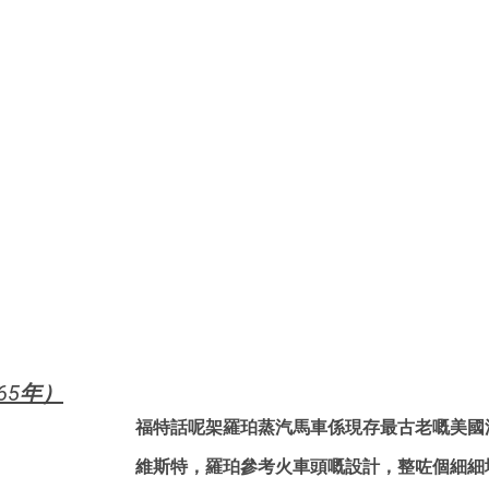
65年）
福特話呢架羅珀蒸汽馬車係現存最古老嘅美國
維斯特，羅珀參考火車頭嘅設計，整咗個細細