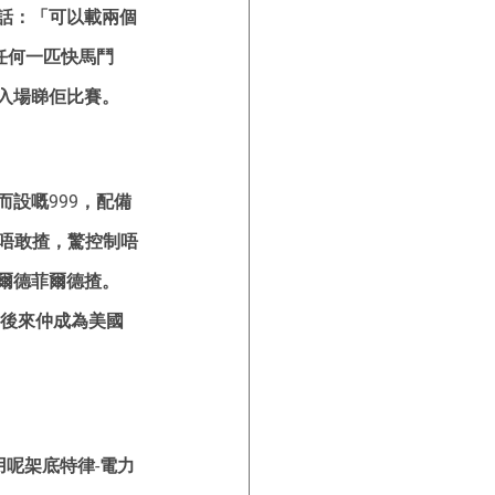
話：「可以載兩個
任何一匹快馬鬥
入場睇佢比賽。
設嘅999，配備
檔唔敢揸，驚控制唔
爾德菲爾德揸。
，後來仲成為美國
呢架底特律-電力