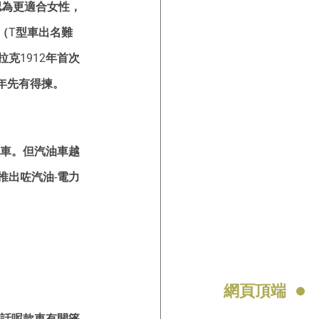
認為更適合女性，
（T型車出名難
克1912年首次
9年先有得揀。
動車。但汽油車越
推出咗汽油-電力
網頁頂端
告話呢款車有開篷