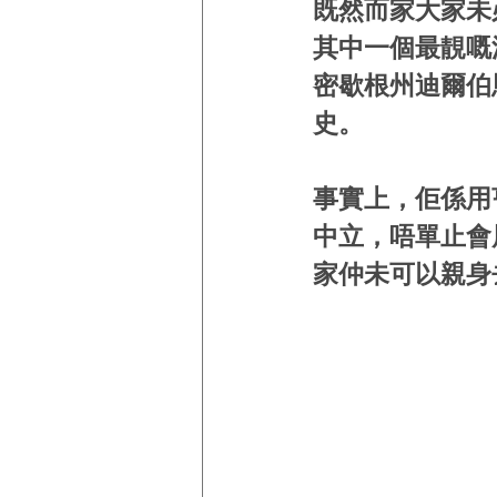
既然而家大家未
其中一個最靚嘅
密歇根州迪爾伯
史。
事實上，佢係用
中立，唔單止會
家仲未可以親身