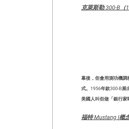
克萊斯勒 300-B（
幕後，佢會用測功機調
式。1956年款300-
美國人叫佢做「銀行家
福特 Mustang I