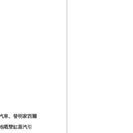
汽車。發明家西爾
地嘅雙缸蒸汽引