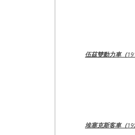
伍茲雙動力車（19
埃塞克斯客車（19