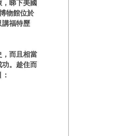
旅，睇下美國
博物館位於
只講福特歷
史，而且相當
成功。趁住而
引：