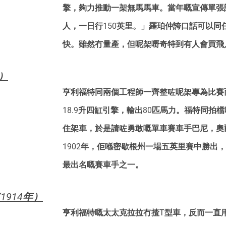
擎，夠力推動一架無馬馬車。當年嘅宣傳單張
人，一日行150英里。」羅珀仲誇口話可以同
快。雖然冇量產，但呢架嘢奇特到有人會買飛
年）
亨利福特同兩個工程師一齊整咗呢架專為比賽而
18.9升四缸引擎，輸出80匹馬力。福特同拍
住架車，於是請咗勇敢嘅單車賽車手巴尼，奧
1902年，佢喺密歇根州一場五英里賽中勝出
最出名嘅賽車手之一。
1914年）
亨利福特嘅太太克拉拉冇揸T型車，反而一直用