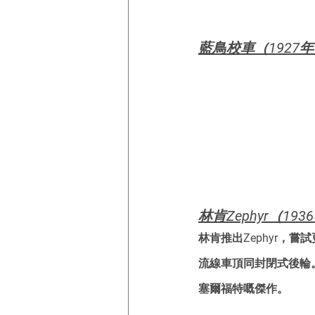
藍鳥校車（1927
林肯Zephyr（193
林肯推出Zephyr，嘗
流線車頂同封閉式後輪。
塞爾福特嘅傑作。