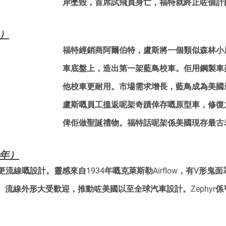
岸墜毀，首席試飛員身亡，福特就終止咗個計
年）
福特經銷商阿爾伯特，盧斯將一個類似森林小
車底盤上，造出第一架藍鳥校車。佢用鋼製車
他校車更耐用。市場需求增長，藍鳥成為美國
盧斯嘅員工搵返呢架奇蹟倖存嘅原型車，修復之
俾佢做聖誕禮物。福特話呢架係美國現存最古
6年）
試更流線嘅設計。靈感來自1934年嘅克萊斯勒Airflow，有V形
流線外形大受歡迎，推動咗美國以至全球汽車設計。Zephyr