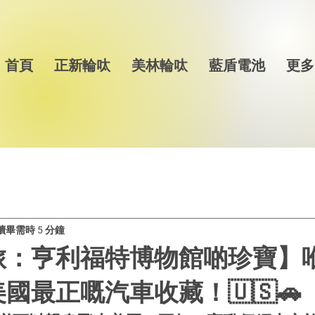
首頁
正新輪呔
美林輪呔
藍盾電池
更多
讀畢需時 5 分鐘
旅：亨利福特博物館啲珍寶】
國最正嘅汽車收藏！🇺🇸🚗