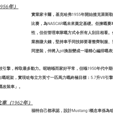
1956年）
實業家卡爾，基克哈弗1955年開始揸克萊斯勒30
比賽，為NASCAR嘅未來奠定基礎。佢揀嘅
性，但佢管理車隊嘅方式令所有人刮目相看。
業務賺大錢，堅持車手同技師要著整齊制服、
同塗裝，仲將入pit換胎變成一場精心編排嘅
校引擎，榨取最多動力。呢啲喺而家好平常，但喺1950年代中
B展出嘅呢架，實現咗每立方英寸一匹馬力嘅終極目標：5.7升V8引
嘅改裝車」。
概念車（1962年）
福特自己都承認，設計Mustang I概念車係