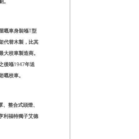
劃。
屋嘅車身裝喺T型
架代替木製，比其
最大校車製造商。
後喺1947年送
老嘅校車。
鬼面罩、整合式頭燈、
係亨利福特獨子艾德