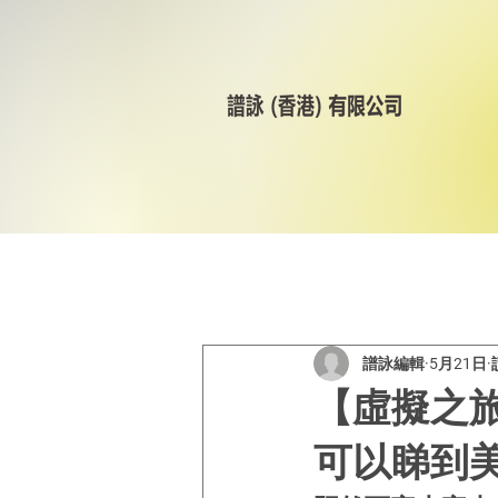
All Posts
美林輪呔
CST
譜詠編輯
5月21日
【虛擬之
可以睇到美