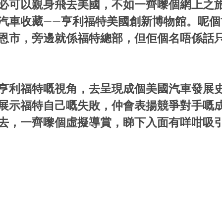
必可以親身飛去美國，不如一齊嚟個網上之
汽車收藏——亨利福特美國創新博物館。呢個
恩市，旁邊就係福特總部，但佢個名唔係話
亨利福特嘅視角，去呈現成個美國汽車發展
展示福特自己嘅失敗，仲會表揚競爭對手嘅
去，一齊嚟個虛擬導賞，睇下入面有咩咁吸