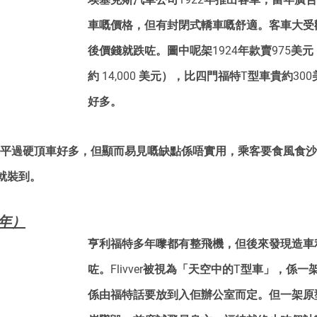
車嘅價格，但有封閉式轎車嘅舒適。客車大受
後價錢就跌咗。圖中呢架1924年款賣975美
約 14,000 美元），比四門福特T型車貴約3
好多。
開篷車平過硬頂車好多，但顯而易見嘅缺點係唔實用，乘客要食風食
就裝到。
6年）
亨利福特多年嚟都有整飛機，但後來發現造車
咗。Flivver被視為「天空中的T型車」，係
係由福特話要放到入佢辦公室而定。但一架原