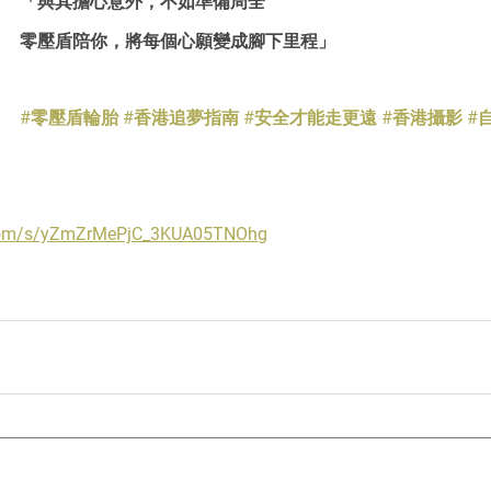
「與其擔心意外，不如準備周全
零壓盾陪你，將每個心願變成腳下里程」
#零壓盾輪胎
#香港追夢指南
#安全才能走更遠
#香港攝影
#
q.com/s/yZmZrMePjC_3KUA05TNOhg