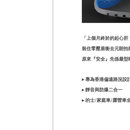
「上個月終於的起心肝
裝住零壓盾衝去元朗拍
原來『安全』先係最型
▸ 專為香港偏遠路況設
▸ 靜音與防爆二合一
▸ 的士/家庭車/露營車