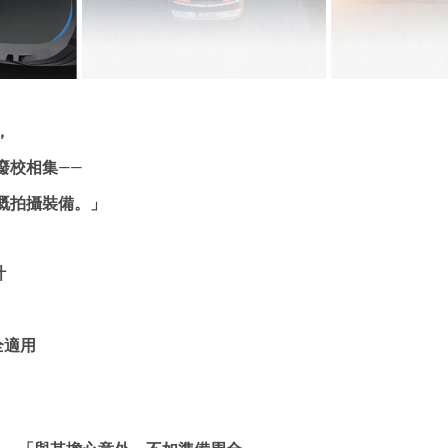
，
廢校相集——
嘅拍攝裝備。」
計
全適用