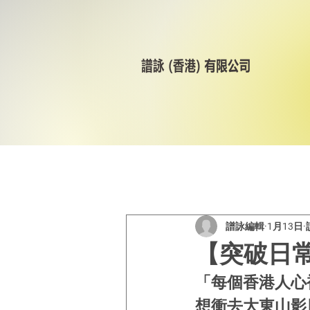
All Posts
美林輪呔
CST
譜詠編輯
1月13日
【突破日常
「每個香港人心
想衝去大東山影