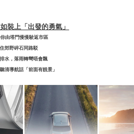
，不如裝上「出發的勇氣」
 夠你由塔門慢慢駛返市區
扛得住郊野碎石同路駁
溝槽排水，落雨轉彎唔會飄
靜到聽清導航話「前面有靚景」