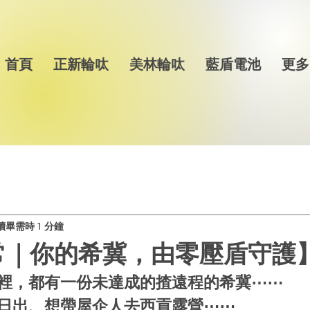
首頁
正新輪呔
美林輪呔
藍盾電池
更多
讀畢需時 1 分鐘
｜你的希冀，由零壓盾守護】 
裡，都有一份未達成的揸遠程的希冀⋯⋯
日出、想帶屋企人去西貢露營⋯⋯