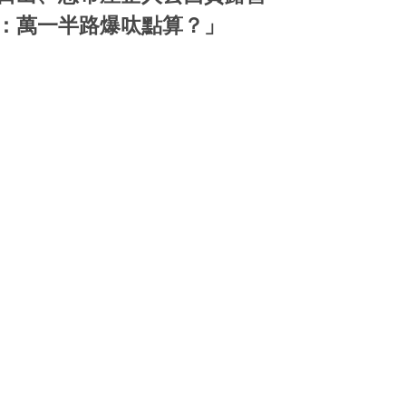
：萬一半路爆呔點算？」