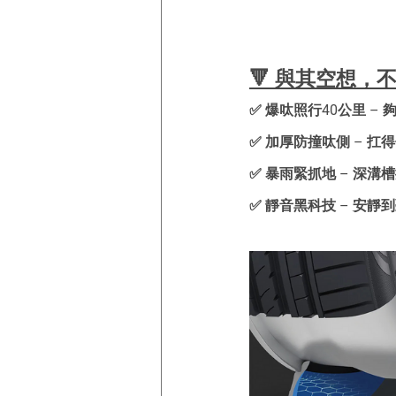
🔻 與其空想
✅ 爆呔照行40公里 –
✅ 加厚防撞呔側 – 
✅ 暴雨緊抓地 – 深
✅ 靜音黑科技 – 安