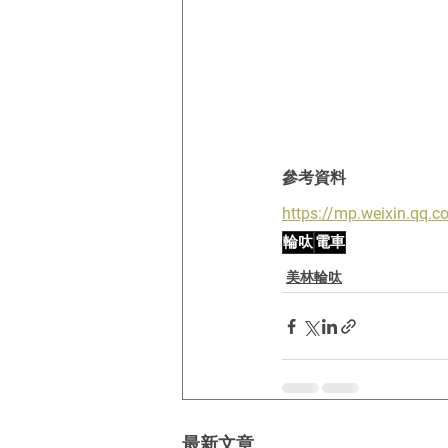
參考資料
https://mp.weixin.q
輪呔
電車
美林輪呔
最新文章