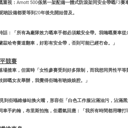
重視：Arnott 500係第一架配備一體式防滾架同安全帶嘅F3
呢啲設備都要等到20年後先開始普及。
時話：「所有為廠隊效力嘅車手都必須戴安全帶。我哋嘅賽車從
蘭茲哈奇賽道翻車，好彩有安全帶，否則可能已經冇命。」
公平競賽
落場揸車，但當時「女性參賽受到好多限制，而我想同男性平等
技師嘅女友舉辦，我覺得佢哋有啲娘娘腔。」
記者見到佢喺維修站換火嘴，形容佢「白色工作服沾滿油污，沾滿
同車手約翰，布里斯拍拖，佢霸氣回應：「我所有時間都用嚟打