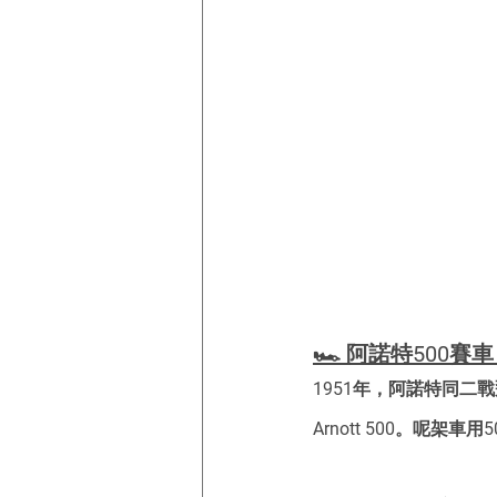
🏎️ 阿諾特500
1951年，阿諾特同二
Arnott 500。呢