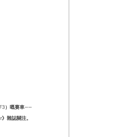
3）嘅賽車——
ar》雜誌關注。