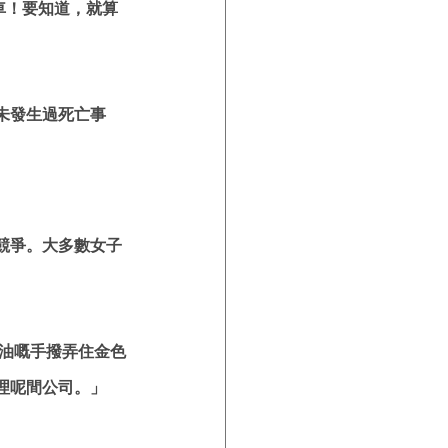
賽車！要知道，就算
未發生過死亡事
競爭。大多數女子
黑油嘅手撥弄住金色
理呢間公司。」