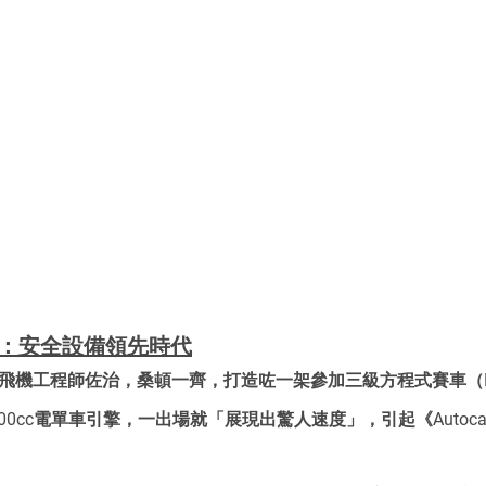
賽車：安全設備領先時代
戰飛機工程師佐治，桑頓一齊，打造咗一架參加三級方程式賽車（F
架車用500cc電單車引擎，一出場就「展現出驚人速度」，引起《Autoc