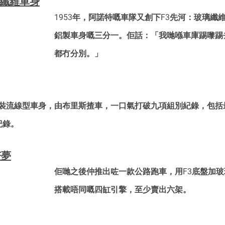
璃纖維車身
1953年，阿諾特嘅車隊又創下F3先河：玻璃纖
鋁製車身嘅三分一。佢話：「我哋喺車庫踢嚟踢
都冇分別。」
加裝流線型車身，由布里斯揸車，一口氣打破九項組別紀錄，包括
紀錄。
芒夢
佢哋之後仲推出咗一款公路跑車，用F3底盤加
搭載唔同嘅四缸引擎，至少賣出六架。