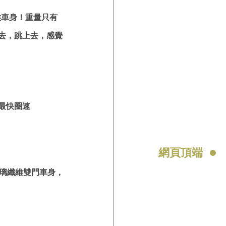
維車身！重量只有
去，跳上去，感覺
最快圈速
網頁頂端
玻璃纖維雙門車身，