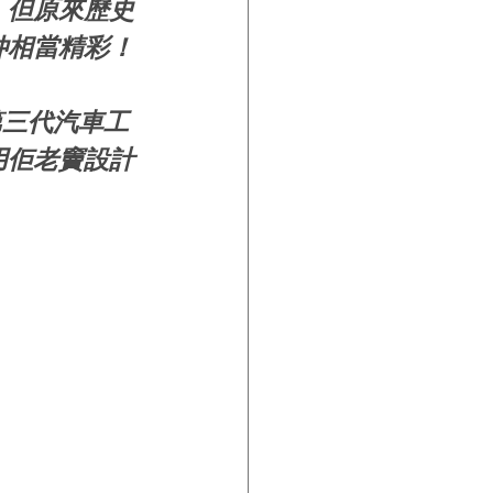
。但原來歷史
仲相當精彩！
係第三代汽車工
用佢老竇設計