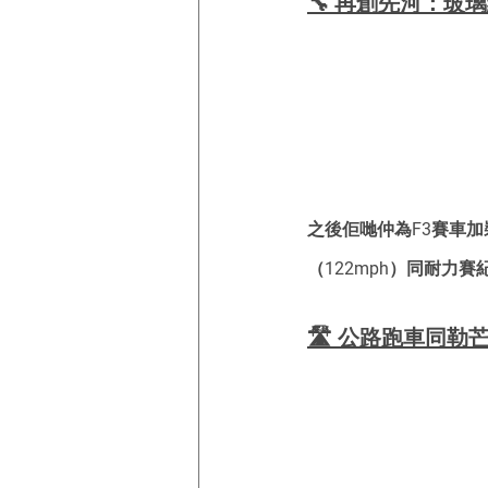
🔧 再創先河：玻
之後佢哋仲為F3賽車
（122mph）同耐力賽
🛣️ 公路跑車同勒