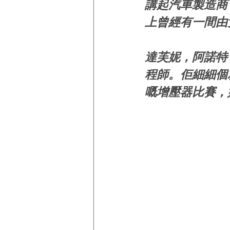
講起汽車製造商
上曾經有一間由
達芙妮，阿諾特（ 
程師。佢細細個
嘅增壓器比賽，