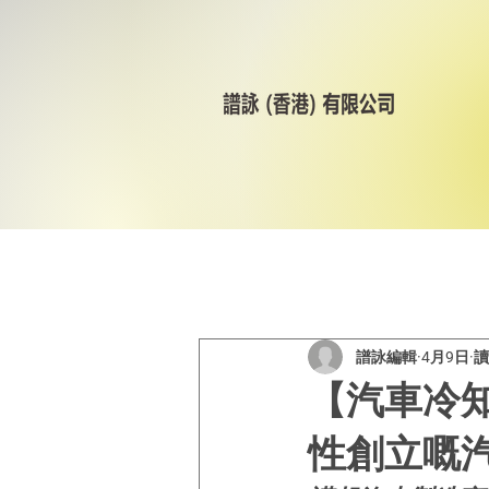
All Posts
美林輪呔
CST
譜詠編輯
4月9日
讀
【汽車冷知
性創立嘅汽