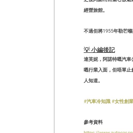
經營旅館。
不過佢將1955年勒
💡 小編後記
達芙妮，阿諾特嘅汽車
嘅行業入面，佢唔單止
人知道。
#汽車冷知識
#女性創
參考資料
https://www.autocar.c