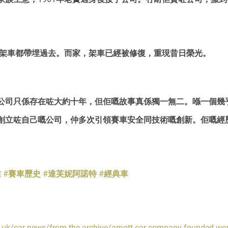
芒嗰架車都帶埋過去。而家，架車已經被修復，重現昔日榮光。
公司只係存在咗大約十年，但佢嘅故事真係獨一無二。喺一個幾
創立咗自己嘅公司，仲多次引領賽車安全同技術嘅創新。佢嘅經
業
#賽車歷史
#達芙妮阿諾特
#經典車
o.uk/car-news/from-the-archive/arnott-car-company-founded-w