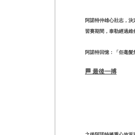
阿諾特仲雄心壯志，決
習賽期間，泰勒經過維
阿諾特回憶：「佢毫髮
🏁 最後一搏
之後阿諾特將重心放返