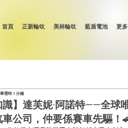
首頁
正新輪呔
美林輪呔
藍盾電池
更多
畢需時 3 分鐘
識】達芙妮·阿諾特——全球
車公司，仲要係賽車先驅！🚗