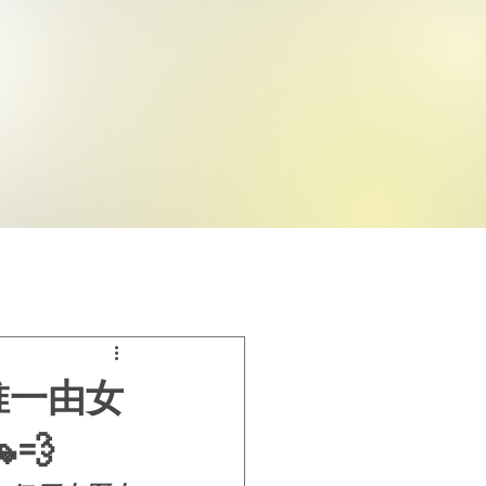
唯一由女
💨