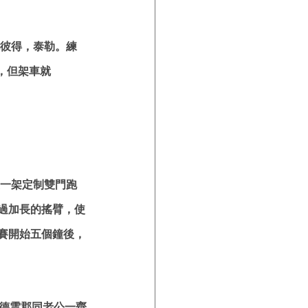
嘅彼得，泰勒。練
，但架車就
咗一架定制雙門跑
過加長的搖臂，使
賽開始五個鐘後，
到德雲郡同老公一齊