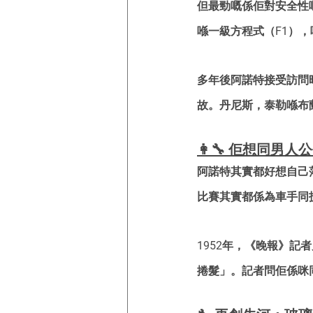
但最勁嘅係佢對安全性嘅
喺一級方程式（F1），
多年後阿諾特接受訪問
故。丹尼斯，泰勒喺布
👩‍🔧 佢想同男人
阿諾特其實都好想自己
比賽其實都係為車手同
1952年，《晚報》
捲髮」。記者問佢係咪