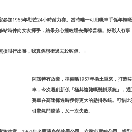
定參加1955年勒芒24小時耐力賽。當時唯一可用嘅車手係年輕
修站時仲向女友揮手，結果分心撞咗埋去鄧祿普橋。好彩人冇事
無損咁行出嚟，我真係想衝過去殺咗佢。」
阿諾特冇放棄，準備喺1957年捲土重來，打造
車，今次嘅創新係「極其複雜嘅懸掛系統」，通
賽車在高速抓過時獲得更大的懸掛系統。可惜比
引擎氣門脫落，又一次失敗。
家族生意，1961年老竇過身後接手公司。冇耐佢賣咗公司，搬