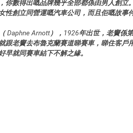
，你數得出嘅品牌幾乎全部都係由男人創立
女性創立同營運嘅汽車公司，而且佢嘅故事
Daphne Arnott），1926年出世，老竇
就跟老竇去布魯克蘭賽道睇賽車，睇住客戶
好早就同賽車結下不解之緣。