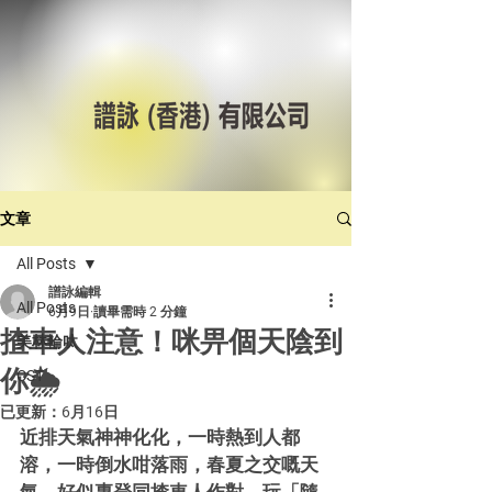
文章
All Posts
譜詠編輯
All Posts
6月9日
讀畢需時 2 分鐘
揸車人注意！咪畀個天陰到
美林輪呔
你🌦️
CST
已更新：
6月16日
近排天氣神神化化，一時熱到人都
溶，一時倒水咁落雨，春夏之交嘅天