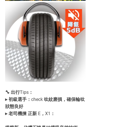
🔧 出行Tips：
▸ 初級選手：check 呔紋磨損，確保輪呔
狀態良好
▸ 老司機揀 正新 E，X1：