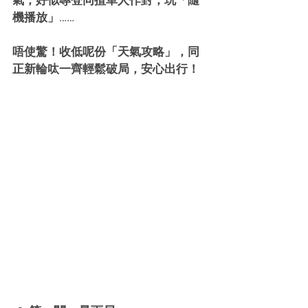
氣，好似專登同揸車人作對，玩「隨
機播放」……
唔使驚！收低呢份「天氣攻略」，同
正新輪呔一齊輕鬆破局，安心出行！