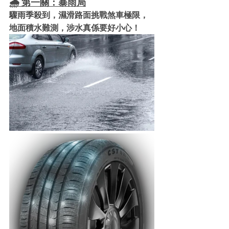
🌧️ 第一關：暴雨局
驟雨季殺到，濕滑路面挑戰煞車極限，
地面積水難測，涉水真係要好小心！