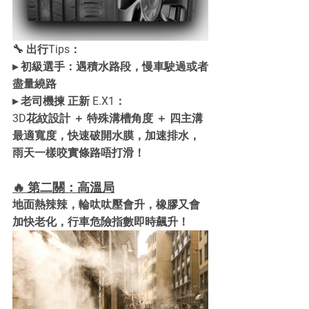
🔧 出行Tips：
▸ 初級選手：遇積水路段，慢車駛過或者
盡量繞路
▸ 老司機揀 正新 E.X1：
3D花紋設計 ＋ 特殊溝槽角度 ＋ 四主溝
最適寬度，快速破開水膜，加速排水，
雨天一樣咬實條路唔打滑！
🔥 第二關：高溫局
地面熱辣辣，輪呔呔壓會升，橡膠又會
加快老化，行車危險指數即時飆升！