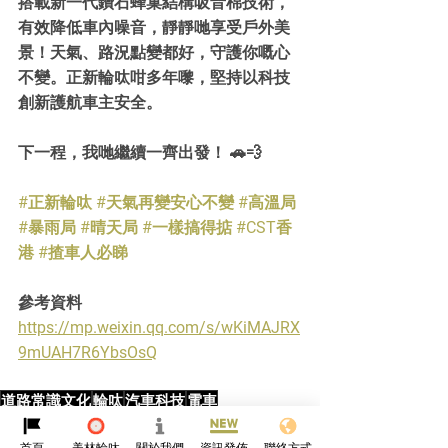
搭載新一代鑽石蜂巢結構吸音棉技術，
有效降低車內噪音，靜靜哋享受戶外美
景！天氣、路況點變都好，守護你嘅心
不變。正新輪呔咁多年嚟，堅持以科技
創新護航車主安全。
下一程，我哋繼續一齊出發！ 🚗💨
#正新輪呔
#天氣再變安心不變
#高溫局
#暴雨局
#晴天局
#一樣搞得掂
#CST香
港
#揸車人必睇
參考資料
https://mp.weixin.qq.com/s/wKiMAJRX
9mUAH7R6YbsOsQ
道路常識文化
輪呔
汽車科技
電車
CST
首頁
美林輪呔
關於我們
資訊發佈
聯絡方式