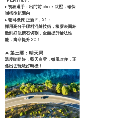
🔧 出行Tips：
▸ 初級選手：出門前 check 呔壓，確保
喺標準範圍內
▸ 老司機揀 正新 E，X1：
採用高分子膠料混煉技術，橡膠表面細
緻到好似鑽石切割，全面提升輪呔性
能，壽命提升 3%！
☀️ 第三關：晴天局
溫度啱啱好，藍天白雲，微風吹住，正
係出去玩嘅好時機！