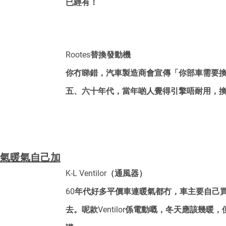
已經有！
Rootes替換發動機
你冇睇錯，汽車製造商會宣傳「你部車需要
五、六十年代，當年啲人覺得引擎唔耐用，
：冷氣暖氣自己加
K-L Ventilor（通風器）
60年代好多平價車連暖氣都冇，車主要自己
去。呢款Ventilor係電動嘅，冬天應該幾暖