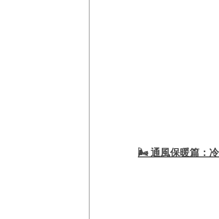
🌬️ 通風保暖篇