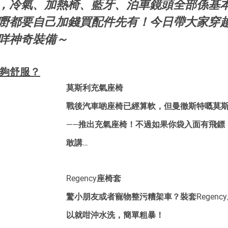
，冷氣、加熱椅、藍牙、泊車鏡頭全部係基
嘢都要自己加錢買配件先有！今日帶大家穿
咩神奇裝備～
先夠舒服？
莫斯利充氣座椅
戰後汽車啲座椅已經算軟，但曼徹斯特嘅莫
——推出充氣座椅！不過如果你袋入面有飛鏢
敢講…
Regency座椅套
驚小朋友或者寵物整污糟架車？裝套Regenc
以就咁沖水洗，簡單粗暴！