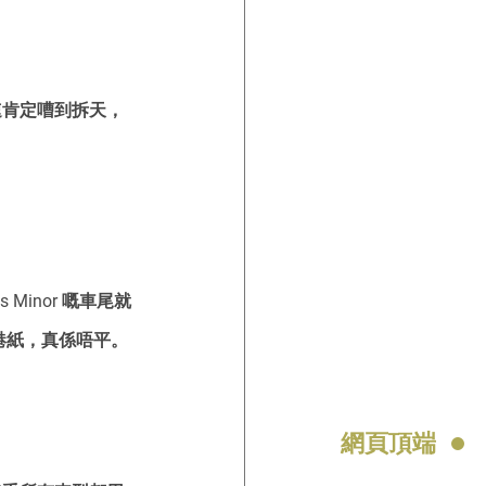
速肯定嘈到拆天，
is Minor 嘅車尾就
港紙，真係唔平。
網頁頂端