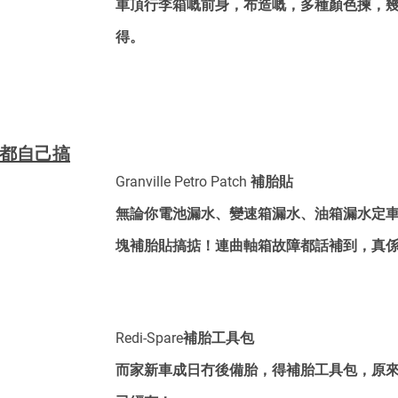
車頂行李箱嘅前身，布造嘅，多種顏色揀，
得。
乜都自己搞
Granville Petro Patch 補胎貼
無論你電池漏水、變速箱漏水、油箱漏水定
塊補胎貼搞掂！連曲軸箱故障都話補到，真
Redi-Spare補胎工具包
而家新車成日冇後備胎，得補胎工具包，原來