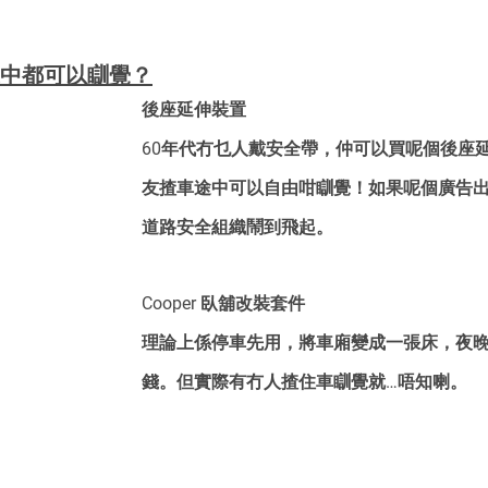
車途中都可以瞓覺？
後座延伸裝置
60年代冇乜人戴安全帶，仲可以買呢個後座
友揸車途中可以自由咁瞓覺！如果呢個廣告
道路安全組織鬧到飛起。
Cooper 臥舖改裝套件
理論上係停車先用，將車廂變成一張床，夜
錢。但實際有冇人揸住車瞓覺就…唔知喇。