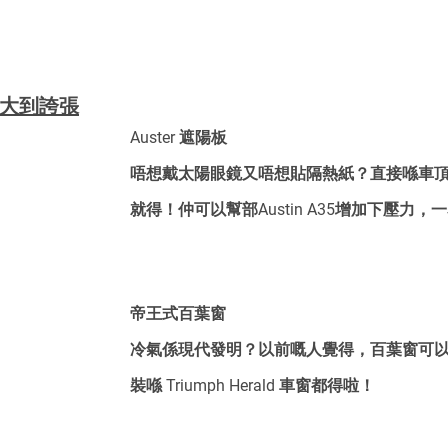
板大到誇張
Auster 遮陽板
唔想戴太陽眼鏡又唔想貼隔熱紙？直接喺車
就得！仲可以幫部Austin A35增加下壓力，
帝王式百葉窗
冷氣係現代發明？以前嘅人覺得，百葉窗可
裝喺 Triumph Herald 車窗都得啦！