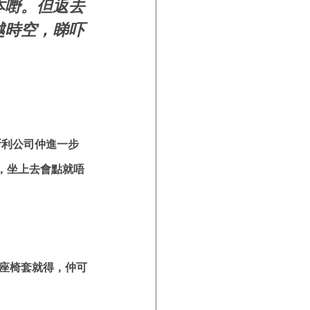
本嘢。但返去
越時空，睇吓
斯利公司仲進一步
，坐上去會點就唔
y座椅套就得，仲可