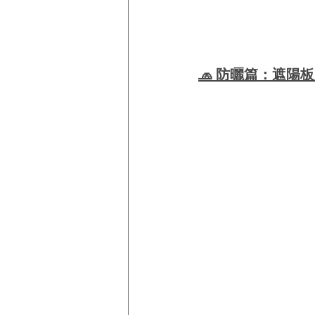
🧢 防曬篇：遮陽