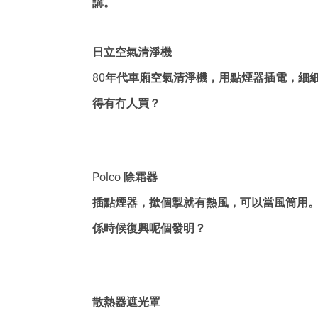
講。
日立空氣清淨機
80年代車廂空氣清淨機，用點煙器插電，細
得有冇人買？
Polco 除霜器
插點煙器，撳個掣就有熱風，可以當風筒用
係時候復興呢個發明？
散熱器遮光罩