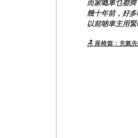
而家嘅車乜都齊
幾十年前，好多
以前啲車主用緊
🪑 座椅篇：充氣