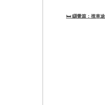
🛏️ 瞓覺篇：揸