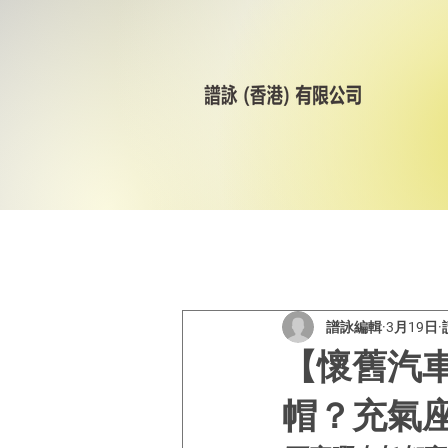
All Posts
美林輪呔
CST
譜詠編輯
3月19日
【懷舊汽
帽？充氣座