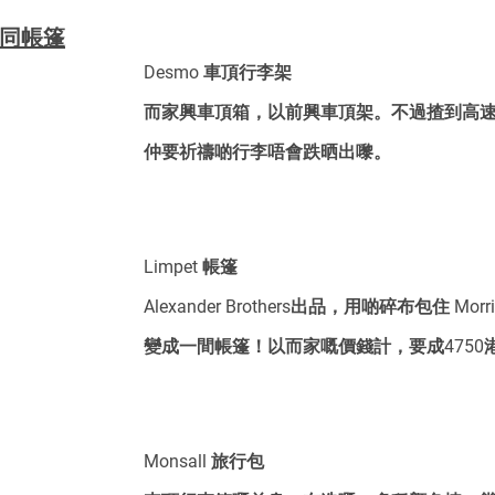
架同帳篷
Desmo 車頂行李架
而家興車頂箱，以前興車頂架。不過揸到高
仲要祈禱啲行李唔會跌晒出嚟。
Limpet 帳篷
Alexander Brothers出品，用啲碎布包住 Morr
變成一間帳篷！以而家嘅價錢計，要成4750
Monsall 旅行包