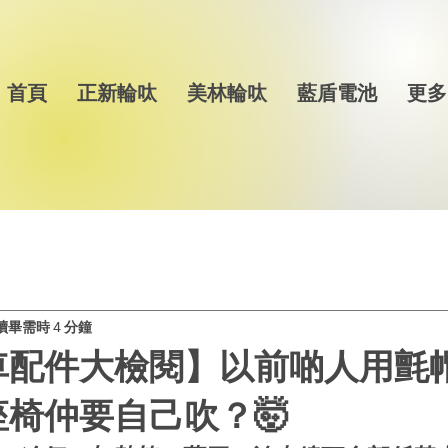
首頁
正新輪呔
美林輪呔
藍盾電池
更多
讀畢需時 4 分鐘
車配件大檢閱】以前啲人用氈
椅仲要自己吹？🤯