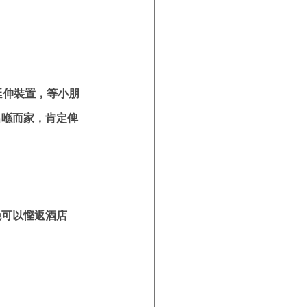
延伸裝置，等小朋
出喺而家，肯定俾
晚可以慳返酒店