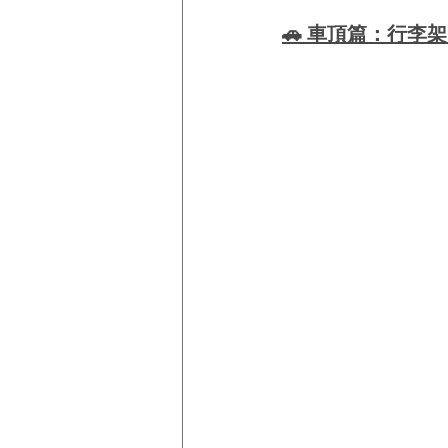
🚗 車頂篇：行李