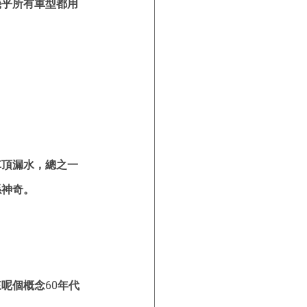
幾乎所有車型都用
車頂漏水，總之一
係神奇。
呢個概念60年代