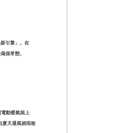
換新引擎」。在
換偈係常態。
買電動暖氣裝上
，但夏天通風就唔敢