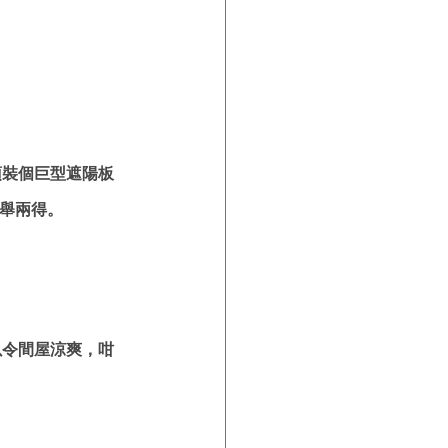
頂裝個巨型遮陽板
一舉兩得。
以令間屋涼爽，咁