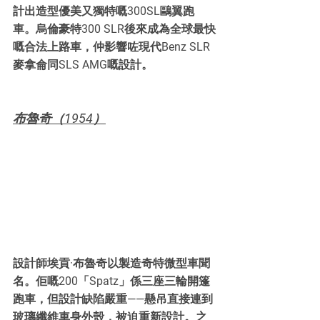
計出造型優美又獨特嘅300SL鷗翼跑
車。烏倫豪特300 SLR後來成為全球最快
嘅合法上路車，仲影響咗現代Benz SLR
麥拿侖同SLS AMG嘅設計。
布魯奇（1954）
設計師埃貢·布魯奇以製造奇特微型車聞
名。佢嘅200「Spatz」係三座三輪開篷
跑車，但設計缺陷嚴重——懸吊直接連到
玻璃纖維車身外殼，被迫重新設計。之