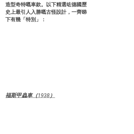
造型奇特嘅車款。以下精選咗德國歷
史上最引人入勝嘅古怪設計，一齊睇
下有幾「特別」：
福斯甲蟲車（1938）