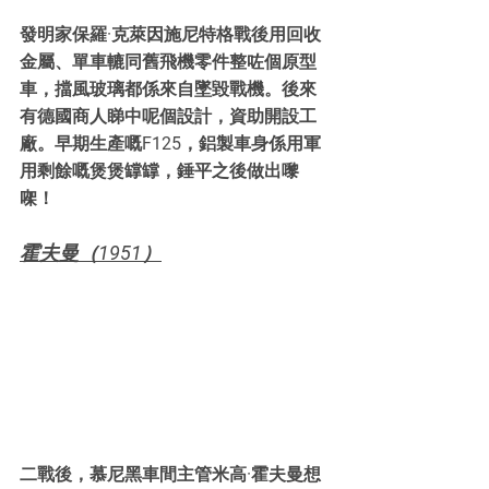
發明家保羅·克萊因施尼特格戰後用回收
金屬、單車轆同舊飛機零件整咗個原型
車，擋風玻璃都係來自墜毀戰機。後來
有德國商人睇中呢個設計，資助開設工
廠。早期生產嘅F125，鋁製車身係用軍
用剩餘嘅煲煲罉罉，錘平之後做出嚟
㗎！
霍夫曼（1951）
二戰後，慕尼黑車間主管米高·霍夫曼想