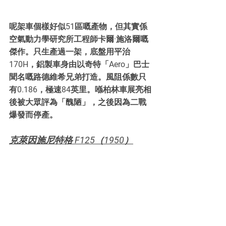
呢架車個樣好似51區嘅產物，但其實係
空氣動力學研究所工程師卡爾·施洛爾嘅
傑作。只生產過一架，底盤用平治
170H，鋁製車身由以奇特「Aero」巴士
聞名嘅路德維希兄弟打造。風阻係數只
有0.186，極速84英里。喺柏林車展亮相
後被大眾評為「醜陋」，之後因為二戰
爆發而停產。
克萊因施尼特格 F125（1950）