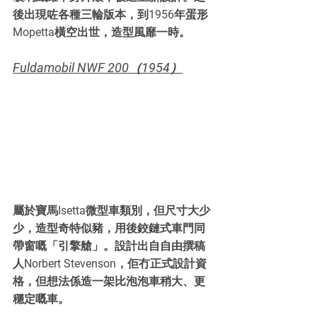
後出現咗各種三輪版本，到1956年蛋形
Mopetta橫空出世，造型風靡一時。
Fuldamobil NWF 200（1954）
屬於寶馬Isetta微型車類別，但尺寸大少
少，造型奇特似豬，用後鉸鏈式車門同
帶窗嘅「引擎艙」。設計出自自由撰稿
人Norbert Stevenson，佢冇正式設計資
格，但想法係造一架比泡泡車稍大、更
穩定嘅車。