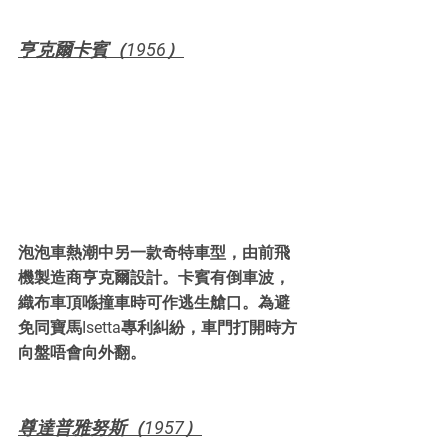
亨克爾卡賓（1956）
泡泡車熱潮中另一款奇特車型，由前飛
機製造商亨克爾設計。卡賓有倒車波，
織布車頂喺撞車時可作逃生艙口。為避
免同寶馬Isetta專利糾紛，車門打開時方
向盤唔會向外翻。
尊達普雅努斯（1957）