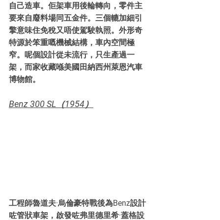
自己造車。佢架車用後輪轉向，零件主
要來自廢料場同五金件。三個轆加細引
擎意味住免稅又唔使駕駛執照。外形奇
特源於笨重嘅機械結構，車內空間極
窄。呢個設計從未流行，只生產過一
架，而家收藏喺美國田納西州萊恩汽車
博物館。
Benz 300 SL（1954）
工程師魯道夫·烏倫豪特戰後為Benz設計
咗管狀車架，啟發咗弗里德里希·蓋格設