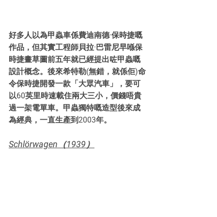
好多人以為甲蟲車係費迪南德·保時捷嘅
作品，但其實工程師貝拉·巴雷尼早喺保
時捷畫草圖前五年就已經提出咗甲蟲嘅
設計概念。後來希特勒(無錯，就係佢)命
令保時捷開發一款「大眾汽車」，要可
以60英里時速載住兩大三小，價錢唔貴
過一架電單車。甲蟲獨特嘅造型後來成
為經典，一直生產到2003年。
Schlörwagen（1939）