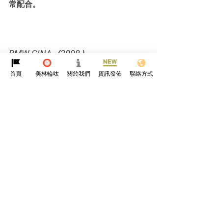
常配合。
BMW GINA（2008）
首頁
美林輪呔
關於我們
資訊發佈
聯絡方式
呢架車用織布外殼，可以變形！出自設
計師克里斯·班戈（佢設計過菲亞特
Coupe同阿爾法羅密歐145）。班戈話
GINA令團隊可以「挑戰現有原則同傳統
流程」，個名代表「幾何與功能在『N』
種適應性中的應用」。