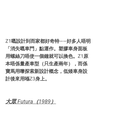
Z1嘅設計到而家都好奇特——好多人唔明
「消失嘅車門」點運作。塑膠車身面板
用螺絲刀唔使一個鐘就可以換色。Z1原
本唔係量產車型（只生產兩年），而係
寶馬用嚟探索新設計概念，低矮車身設
計後來用喺Z3身上。
大眾 Futura（1989）