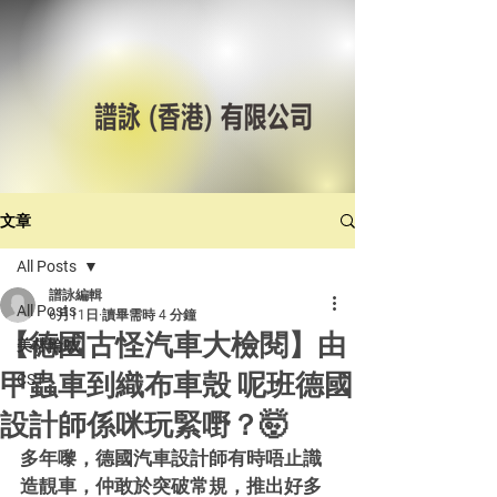
文章
All Posts
譜詠編輯
All Posts
6月11日
讀畢需時 4 分鐘
【德國古怪汽車大檢閱】由
美林輪呔
甲蟲車到織布車殼 呢班德國
CST
設計師係咪玩緊嘢？🤯
多年嚟，德國汽車設計師有時唔止識
造靚車，仲敢於突破常規，推出好多