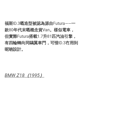
福斯ID.3嘅造型被認為源自Futura——一
款80年代末嘅概念貨Van。樣似電車，
但實際Futura搭載1.7升81匹汽油引擎，
有四輪轉向同鷗翼車門，可惜ID.3冇用到
呢啲設計。
BMW Z18（1995）