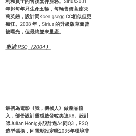
利和賓士的售後套件服務。Sirius2001 
年起每年只生產五輛，每輛售價高達38
萬英鎊，設計同Koenigsegg CC相似但更
瘋狂。2008 年，Sirius 的升級版草圖曾
被曝光，但最終並未量產。
奧迪 RSQ（2004）
最初為電影《我，機械人》做產品植
入，部份設計靈感啟發咗奧迪R8。設計
師Julian Hönig亦設計過A4同Q3，RSQ
造型張揚，同電影設定嘅2035年環境非