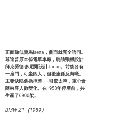
正面睇似寶馬Isetta，側面就完全唔同。
尊達普原本係電單車廠，聘請飛機設計
師克勞德·多尼爾設計Janus。前後各有
一扇門，可坐四人，但後座係反向嘅。
主要缺陷係操控差——引擎太輕，重心會
隨乘客人數變化。在1958年停產前，共
生產了6900架。
BMW Z1（1989）