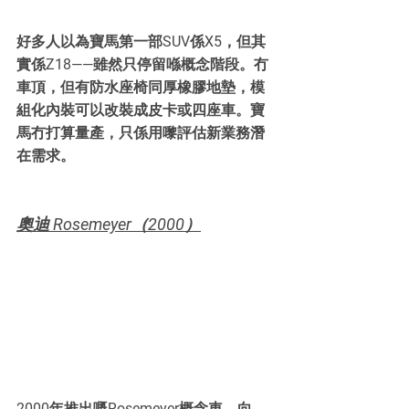
好多人以為寶馬第一部SUV係X5，但其
實係Z18——雖然只停留喺概念階段。冇
車頂，但有防水座椅同厚橡膠地墊，模
組化內裝可以改裝成皮卡或四座車。寶
馬冇打算量產，只係用嚟評估新業務潛
在需求。
奧迪 Rosemeyer（2000）
2000年推出嘅Rosemeyer概念車，向