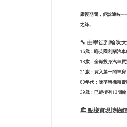
康復期間，佢諗通咗—
之緣。
🔧 由學徒到輪呔
15歲：喺英國利蘭汽
18歲：全職投身汽車買
21歲：買入第一間車
80年代：睇準時機轉
39歲：已經擁有13間輪呔
🏛️ 點樣實現博物