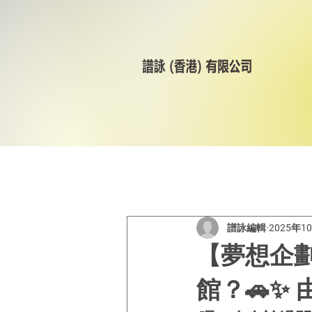
All Posts
美林輪呔
CST
譜詠編輯
2025年1
【夢想企
館？🚗✨