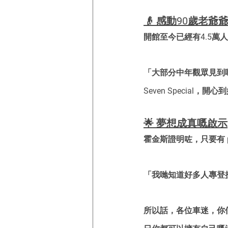
👴 感動90歲老爺
開館至今已經有4.5
「大部分中年觀眾見到嘅
Seven Special，
🌟 夢想成真嘅啟示
霍金斯證明咗，只要有 
「我哋知道好多人專登
所以話，各位車迷，你