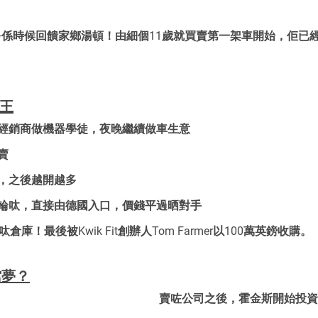
—係時候回饋家鄉湯頓！由細個11歲就買賣第一架車開始，佢已
大王
車經銷商做機器學徒，夜晚繼續做車生意
賣
房，之後越開越多
賣輪呔，直接由德國入口，價錢平過晒對手
倉庫！最後被Kwik Fit創辦人Tom Farmer以100萬英鎊收購。
館夢？
賣咗公司之後，霍金斯開始投資