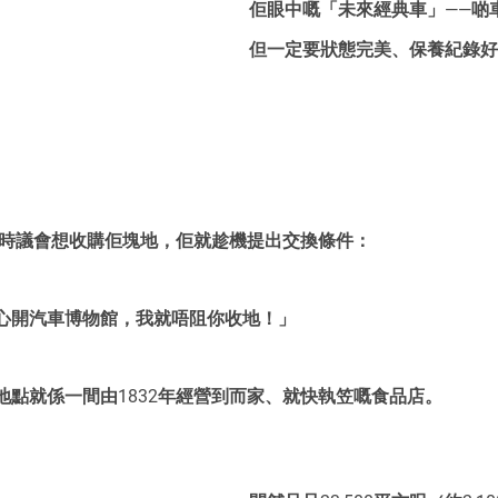
佢眼中嘅「未來經典車」——啲
但一定要狀態完美、保養紀錄好
！當時議會想收購佢塊地，佢就趁機提出交換條件：
心開汽車博物館，我就唔阻你收地！」
地點就係一間由1832年經營到而家、就快執笠嘅食品店。