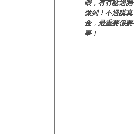
喂，有冇諗過開
做到！不過講真
金，最重要係要
事！