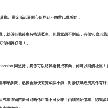
爺
萬人參觀。霍金斯話最開心係見到不同世代嘅感動：
，就係佢哋後生時揸過嘅車。但最意想不到係，有個90歲老爺爺見到
開心到好似細路仔咁！」
passion 同堅持，真係可以將興趣變成事業，仲可以回饋社區！
揸車嚟參觀，然後會順便遊覽成個小鎮，對湯頓嘅經濟真係有好
個汽車博物館夢可能唔係咁遙不可及㗎！由細開始儲車、認識多