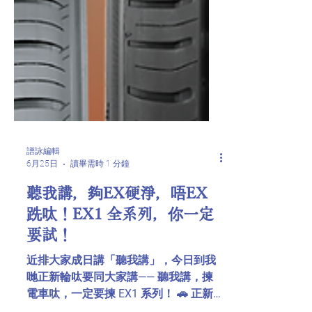
譜詠編輯
6月25日
讀畢需時 1 分鐘
聽我講，夠EX硬淨，唔EX
跣呔！EX1 全系列，你一定
要試！
近排大家成日講「聽我講」，今日到我
哋正新輪呔要同大家講—— 聽我講，揀