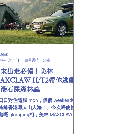
林輪呔 #WINRUN #CST #輪呔 #車主 #
港 #汽車 #電動車 #正新輪胎 #香港車
必加
詠編輯
25年7月22日
讀畢需時 1 分鐘
週末出走必備！美林
AXCLAW H/T2帶你逃離
港石屎森林🌄
日日對住電腦 mon，個個 weekend都
逃離香港嘅人山人海！」今次唔使羨慕
哋嘅 glamping相，美林 MAXCLAW
/T2 輪呔陪你上山下海～ 🔥 戶外探險神
： ✅ 超強排水紋路 - 落雨行山徑都穩陣