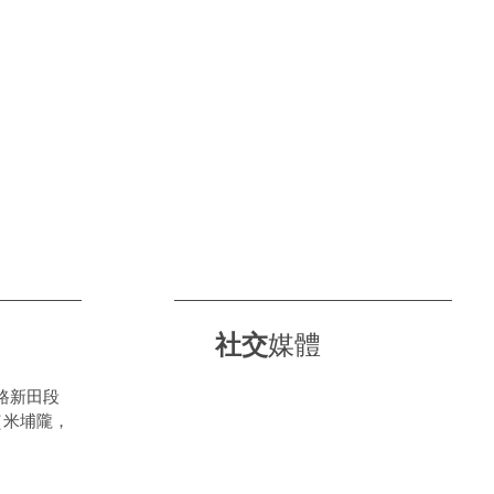
社交
媒體
路新田段
（米埔隴，