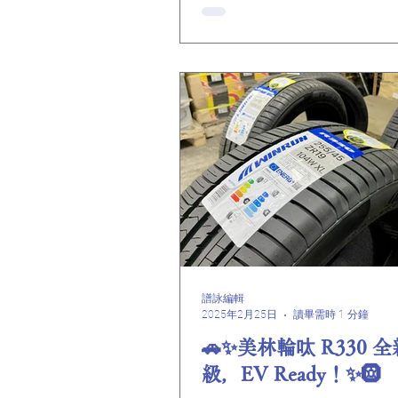
經報導 「換咗R350Plus先發
音同載重真係可以並存！ 而家
場都唔使驚嘈住人～」 📌 全
車房即換即走 #美林輪呔 #R350
#Van仔必備 #靜音載貨王
譜詠編輯
2025年2月25日
讀畢需時 1 分鐘
🚗✨美林輪呔 R330 
級，EV Ready！✨🛞