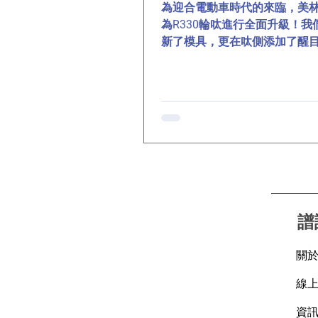
為迎合電動車時代的來臨，美
為R330輪呔進行全面升級！我
新了模具，更在呔側添加了醒目
Ready」標誌，專為應對電動
量而設計。📸 最近我們為這些
的輪呔拍攝了一組照片，快來
細節與質感吧！👇...
譜
關
線
資