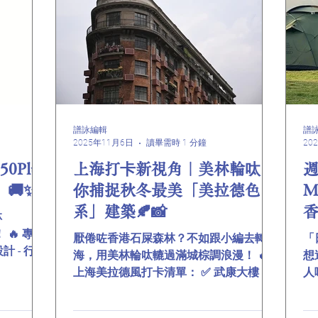
力加強 ✔️零壓盾安全呔 - 凍溫呔壓驟降都
美
唔怕 「與其擔心天氣，不如準備充足！
香
美林輪呔陪你穩渡每個濕凍冬日！」 #美
主
林輪呔 #香港冬天駕駛 #安全攻略 #駕駛
安全 #香港天氣 #輪呔保養 參考資料
https://mp.weixin.qq.com/s/NI1qbE6fXa
7Q8qZtus4XHA
譜詠編輯
譜
2025年11月6日
讀畢需時 1 分鐘
20
Plus
上海打卡新視角｜美林輪呔陪
🚚✨
你捕捉秋冬最美「美拉德色
M
系」建築🍂📸
香
林
 🔥 專為
厭倦咗香港石屎森林？不如跟小編去轉上
「
計 - 行多
海，用美林輪呔轆過滿城棕調浪漫！ 🔥
想
 - 載貨量
上海美拉德風打卡清單： ✅ 武康大樓 武
人
 落雨轉彎零
康大樓形如一艘劈波斬浪的船艦，也是目
H
聽清收音機財
前世界僅存的三棟船型建築之一，通體浪
器