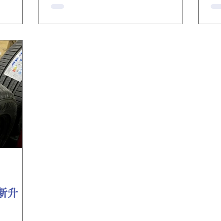
現： 原來靜
漫主義風格的紅磚配上獨特的船型，塑造
✅
夜晚入貨
了這座上海的老網紅。 ✅ 沙遜群樓 青磚
港近百合作
外牆、嵌紅磚帶飾、紅瓦雙坡頂，東立面
Plus
山牆，具有荷蘭式建築風格，一幢幢毗鄰
的歐式建築，充滿著歷史古韻的風情，沉
澱著歷史人文的情懷，隨便一拍就是大
片。 ✅ 張園石庫門 作為上海現存最大、
保存最完整的石庫門建築群，張園承載著
好幾代上海人的童年記憶，亦有「海上第
一名園」的美譽。張園還是時尚界的寵
兒，接連不斷的活動與快閃，為上海弄堂
風貌變換出更具活力的風格。 「原來上
海嘅秋天，係一杯暖香嘅焦糖瑪奇朵～」
🚗 點解要揀Maxclaw H/T2同行？ ▸ 寬闊
呔面設計 - 上海窄街轉彎零壓力 ▸ 弧形細
溝花紋 - 梧桐落葉路面都緊抓 #美林輪呔
全新升
#上海自駕遊 #美拉德建築打卡