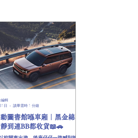
詠編輯
31日
讀畢需時 1 分鐘
移動圖書館喺車廂｜黑金綿輪
靜到連BB都收貨📖🚗
以前開車出遊，後座仔仔一路喊到拆