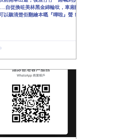
……自從換咗美林黑金綿輪呔，車廂靜
可以聽清楚佢翻繪本嘅『嘩啦』聲！」
 車主真實分享： ✅ 帶娃神器 「高速開
110，呔噪細過BB講嘢聲，過碎石路都
會嚇醒佢」 —— 陳媽媽 ✅ 長途救星
以前揸兩小時就耳鳴，而家開足半日，
老婆傾計唔使靠嗌」 —— 李先生 ✅ 電
絕配 「低頻嗡嗡聲直接消失，過減速
似踩雲朵，坐足成日都唔腰酸」 —— 新
源車主 📌 黑金綿靜音黑科技 ▸ 內置高
度吸音綿 ▸ 精準吸收呔噪、壓低風噪 ▸
減速帶震動減半 👉 你嘅黑金綿故事係
？留言分享啦！ #美林輪呔 #黑金綿靜
王 #車廂變圖書館 👶 老師傅話： 「連
怕嘈嘅BB都收貨，呢條呔真係冇得
！」 #香港車主 #靜音輪呔 #帶娃必備
考資料
tps://mp.weixin.qq.com/s/UBuDoWtP