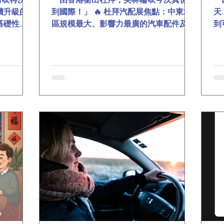
續升級的
到國際！」 🔥 杜拜汽配展焦點：中東地
天
基礎性
區規模最大、影響力最廣的汽車配件及輪
到
深度躍遷。
呔行業盛會在迪拜世界貿易中心舉行，美

控與行駛穩
林展位人潮不斷，客商排隊試手感，美林
到
的重要方
輪呔一邊示範，一邊用通俗的語言講解兩
唔
美林集團以
大王牌產品。 📌 王牌一｜黑金綿靜音輪
「
念， 攜
呔 ▸ 奈米級複合材質，觸感細膩 ▸ 大幅降
同
 向全球
低行駛噪音 ▸ 耐磨力拉滿＋慳油慳錢 ▸ 日
車
 ▉以科
常通勤、長途自駕一呔搞掂 📌 王牌二｜
帶
透過「輪
零壓盾安全輪呔 ▸ 自主研發防爆支撐技術
能
呈現： 剖
▸ 爆呔40km/h照行40公里 ▸ 夠你由公路
密
技術層（黑
安全駛到維修站 ▸ 中東、歐洲、非洲經銷
過
性能材質
商爭相洽談 「摸得到嘅質感，藏唔住嘅
點
面則呈現
硬派科技！」 —— 現場經銷商真實心聲
音
表現、濕
🌍 全球化步伐再下一城 美林輪呔將以兩
最
抽象技術
大王牌為核心 帶動全系列產品升級 拓寬
輸
 兩大明星
全球合作朋友圈 🔧 老師傅話：「連中東
參
▸ 德國
咁嚴苛嘅市場都收貨美林輪呔嘅實力，真
ht