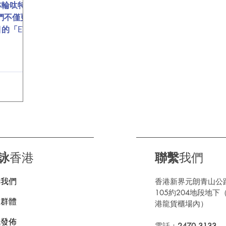
林輪呔特別
們不僅更
的「EV
車的額外重
全新升級
看看它們的
詠
香港
聯繫
我們
於我們
香港新界元朗青山公
105約204地段地下
上群體
港龍貨櫃場內）
訊發佈
電話：
2470 3133