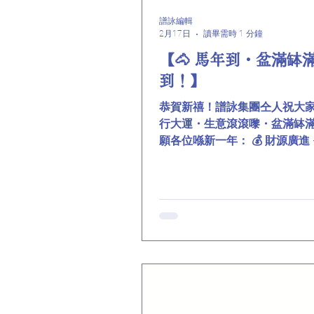
W-SILENT技術＋黑金綿複合材質 
250Hz噪音敏感區降噪8-9dB ▸
譜詠編輯
2月17日
讀畢需時 1 分鐘
噪3-5dB ▸ 車廂靜到連音樂細
零壓盾防爆技術 ▸ 自主研發高
【🐴 馬年到・盆滿缽
撐結構 ▸ 零呔壓仍可行駛40km/
到！】
里 ▸ 夠你由公路安全駛到維
恭賀新禧！譜詠集團仝人祝大家
行大運・生意滾滾嚟・盆滿缽
願各位喺新一年： 💰 財源廣進 
到裝滿盆 🚗 出入平安 — 路路
🏮 家庭圓滿 — 團團圓圓樂滿屋
團賀新歲 #馬年行大運 #盆滿缽
滾滾 #美林輪呔 #正新輪胎 #S
你同行