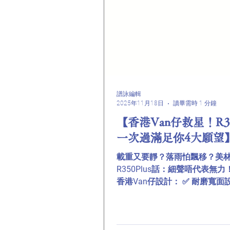
譜詠編輯
2025年11月18日
讀畢需時 1 分鐘
【香港Van仔救星！R350
一次過滿足你4大願望】
載重又要靜？落雨怕飄移？美
R350Plus話：細聲唔代表無力！
香港Van仔設計： ✅ 耐磨寬面設
兩萬公里無難度 ✅ 超強負重108
多過傳統輪胎 ✅ 雨天排水王 -
飄移 ✅ 鋸齒降噪技術 - 靜到