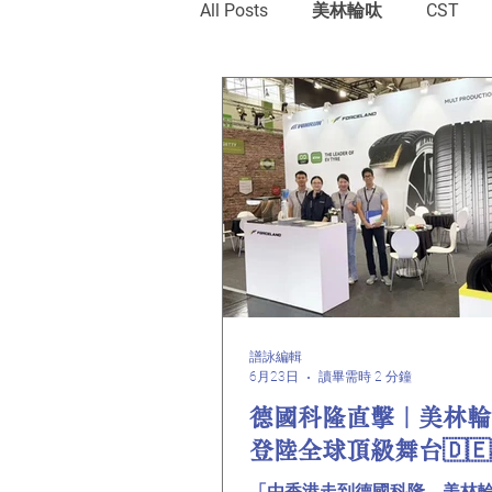
All Posts
美林輪呔
CST
譜詠編輯
6月23日
讀畢需時 2 分鐘
德國科隆直擊｜美林輪
登陸全球頂級舞台🇩🇪
「由香港走到德國科隆，美林