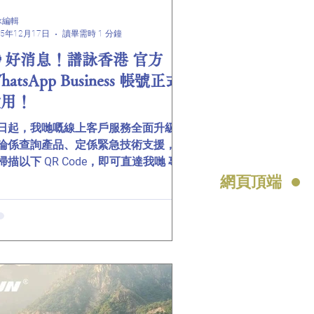
KdjnD8rvhB_g
詠編輯
25年12月17日
讀畢需時 1 分鐘
 好消息！譜詠香港 官方
hatsApp Business 帳號正式
啟用！
日起，我哋嘅線上客戶服務全面升級！
論係查詢產品、定係緊急技術支援，只
掃描以下 QR Code，即可直達我哋 專
客服頻道！ ⏰ 服務時間： 星期一至五
網頁頂端
:00-18:00（公眾假期除外） ✨ 專屬功
： ✅ 即時報價與產品查詢 ✅ 預約到店
裝 ✅ 限時優惠優先通知 🔗 同步關注我
其他平台： 🌐 官方網站｜📘 Facebook
使再打爆電話、唔使再等電郵回覆！
一掃，專業客服 即時為你解難！ #譜詠
 #譜詠集團 #WhatsAppBusiness上
 #一掃即問 #24小時客服支援 #美林 #