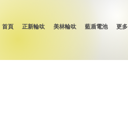
首頁
正新輪呔
美林輪呔
藍盾電池
更多