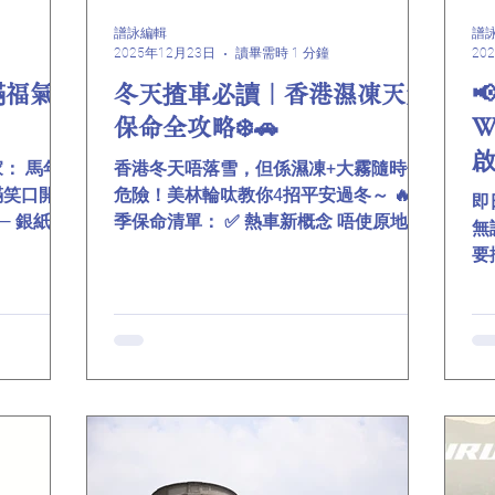
▸ 200-
係唔講得笑！」 👉 香港車主都享受到呢
Zs
 全頻段降
份國際級科技 #美林輪呔 #杜拜汽配展 #
譜詠編輯
譜
2025年12月23日
讀畢需時 1 分鐘
20
節都聽得清
香港品牌國際發光 #黑金綿 #零壓盾 #中
分散奈米支
國製造香港驕傲 參考資料
滿福氣
冬天揸車必讀｜香港濕凍天氣

h．40公
https://mp.weixin.qq.com/s/1JB2
保命全攻略❄️🚗
W
： 馬年
香港冬天唔落雪，但係濕凍+大霧隨時仲
滿笑口開！
危險！美林輪呔教你4招平安過冬～ 🔥 冬
即
— 銀紙多
季保命清單： ✅ 熱車新概念 唔使原地
無
暢順馬力足
熱！低速慢行2分鐘（保持2000轉）最護
要
 #譜詠集
引擎 ✅ 一秒除霧法 開冷氣＋兩邊車窗漏
屬
滿 #財源
條縫，快過用手抹 ✅ 車距加倍戒條 路面
9
F電池 #與
濕滑，輪呔變硬，留多3倍距離，緊急Cut
能
線都唔怕 ✅ 霧燈智慧學 青馬橋見唔到
安
200米外？立即開霧燈+危閃！ 🚨 特別提
哋
示香港車主： ▸ 隧道出閘瞬間溫差最大，
唔
預早除霧 ▸ 新界郊區凌晨路面隨時結薄霜
掃
▸ 換呔要揀排水紋特強款式 🛡️ 美林冬季守
香港
護系列： ✔️ R330E 濕地煞車 - 雨天抓地
線