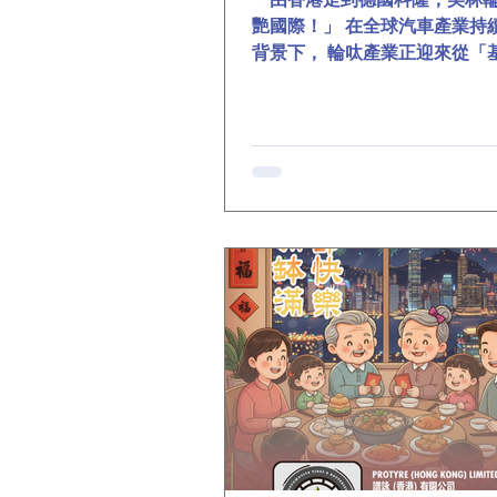
艷國際！」 在全球汽車產業持
背景下， 輪呔產業正迎來從「
能」到「高品質駕駛體驗」的
靜音舒適、綠色節能、安全操
定性， 正成為新時代輪呔科技
向。 2026德國科隆輪呔展， 
「向舒適與安全而行」為核心理
高性能輪呔產品矩陣重磅亮相，
市場展現中國智造的創新實力。
技性能，回應高品質駕駛體驗 
呔剖面+ 完整呔面」的雙重結構
面特寫直觀展現輪呔內部核心
金綿）， 以金色質感強化「高
科技」的視覺衝擊力； 完整呔
專屬花紋設計， 直覺傳遞靜音
地抓地力與耐磨性能優勢， 讓
轉化為可感知的產品信任。 📌
技術．全球關注 黑金綿靜音科技 