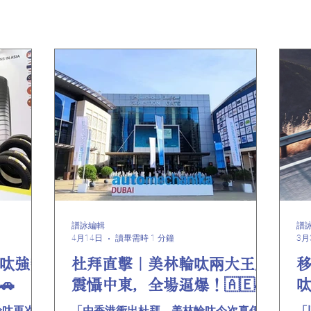
譜詠編輯
譜
4月14日
讀畢需時 1 分鐘
3月
呔強勢
杜拜直擊｜美林輪呔兩大王牌
🚗
震懾中東，全場逼爆！🇦🇪🚗
呔
輪呔再次驚
「由香港衝出杜拜，美林輪呔今次真係威
「