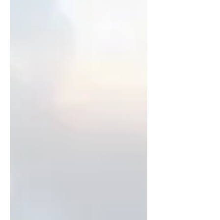
彎前提早減定速，防止輪呔打滑失控。
③ 視線要清，前路先分明 雨天視野麻
麻，記住開近光燈同示廓燈，順手
check埋雨刷膠條有冇老化，確保擋風
玻璃時刻清晰。 ④ 好裝備幫手，出行自
然從容 揸車技術再好，都要有條好輪呔
托底—— 正新黑鑽E.X1，就係你雨季出
遊嘅最佳拍檔： ✅ 濕抓性能拉滿，雨天
更安心 鑽石切割高分子膠料 ＋ 3D溝槽
設計，快速破開水膜，濕地煞車更短更
穩，落雨都唔跣呔！ ✅ 操控表現出色，
駕駛隨心所欲 強化呔體結構，過彎時提
供穩定支撐，揸起上嚟得心應手。 ✅ 全
能實力認證，出遊更省心 滾動阻力、濕
地煞車、噪音三大指標，全部達到歐盟
輪呔標籤法最高 A級標準。 最近正新黑
鑽E.X1仲榮獲 2026美國MUSE設計金
獎，顏值同實力雙重突破，靚得嚟仲要
夠安全！...