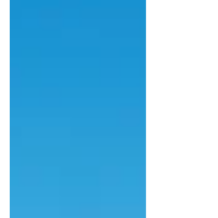
混煉技術，配合排水增效型溝槽，提升
濕地煞車能力與操控反應。無論係路遇
崎嶇，定係天氣變改，都可以俾自己滿
滿嘅安全感。 🌿 逃離城市，本來就係想
暫別喧囂。 正新黑鑽E.X1搭載鑽石蜂巢
結構吸音棉，有效降低行駛噪音。喺旅
途上靜靜哋同自己對話，先係自駕嘅真
正療癒。 --- 2026年，願各位都可以好好
「自肥」！ 而家就出發，正新黑鑽E.X1
陪你一齊，喺屬於自己嘅軌道上，風生
水起！ 🚗💨 #愛自己 #正新黑鑽EX1 #
自肥 #想要就得到 #旅途上見 #CST香港
#愛自己由一場自駕開始 參考資料
https://mp.weixin.qq.com/s/3AdV9sCU
NfY5Y