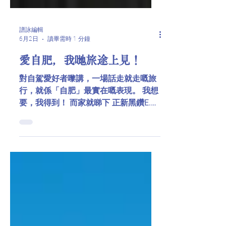
譜詠編輯
6月2日
讀畢需時 1 分鐘
愛自肥，我哋旅途上見！
對自駕愛好者嚟講，一場話走就走嘅旅
行，就係「自肥」最實在嘅表現。 我想
要，我得到！ 而家就睇下 正新黑鑽E.X1
點樣幫你達成「自肥計畫」👇 🔋 補能焦
慮？唔存在的。 正新黑鑽E.X1採用低滾
阻配方，配合優化花紋設計，有效降低
行駛能耗，提升續航里程。想睇遠方嘅
湖、想去更高嘅山， 都可以信心滿滿，
從容出發。 🛡️ 旅途充滿未知，但安全必
須可控。 正新黑鑽E.X1採用高分子膠料