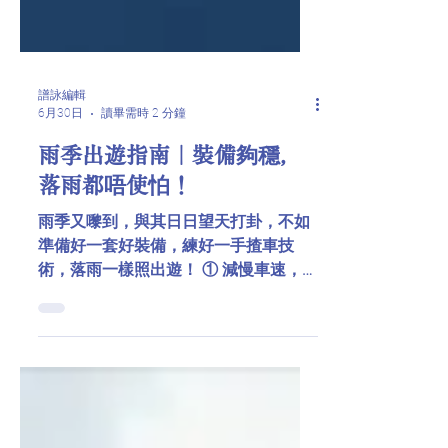
譜詠編輯
6月30日
讀畢需時 2 分鐘
雨季出遊指南｜裝備夠穩，
落雨都唔使怕！
雨季又嚟到，與其日日望天打卦，不如
準備好一套好裝備，練好一手揸車技
術，落雨一樣照出遊！ ① 減慢車速，跟
車留多啲空間 濕滑路面摩擦係數低，煞
車距離會比平時長，應該主動減慢車速
之餘，仲要留返多啲距離，避免急煞同
急扭軚。 ② 勻速穩行，涉水咪當衝浪
遇到積水路段，記住低速勻速通過，入